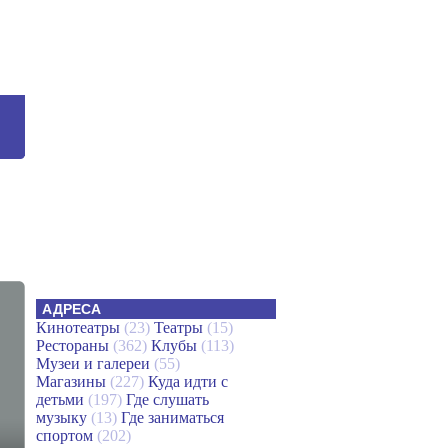
АДРЕСА
Кинотеатры
(23)
Театры
(15)
Рестораны
(362)
Клубы
(113)
Музеи и галереи
(55)
Магазины
(227)
Куда идти с
детьми
(197)
Где слушать
музыку
(13)
Где заниматься
спортом
(202)