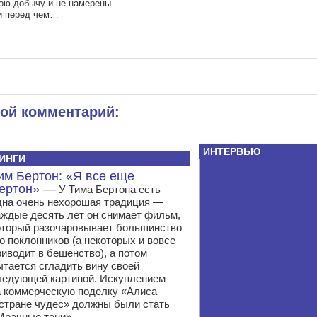
ою добычу и не намерены
и перед чем…
вой комментарий:
ИНТЕРВЬЮ
ИНГИ
им Бертон: «Я все еще
ертон» —
У Тима Бертона есть
дна очень нехорошая традиция —
аждые десять лет он снимает фильм,
оторый разочаровывает большинство
го поклонников (а некоторых и вовсе
риводит в бешенство), а потом
ытается сгладить вину своей
ледующей картиной. Искуплением
а коммерческую поделку «Алиса
 стране чудес» должны были стать
Мрачные тени».