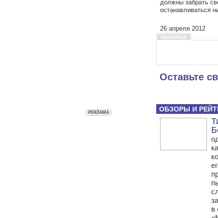
должны забрать св
останавливаться н
26 апреля 2012
MarketGid
Оставьте с
ОБЗОРЫ И РЕЙТ
Т
Б
о
к
к
е
п
п
с
з
в
«