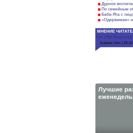
Дурное воспита
По семейным о
Баба-Яга с лиц
«Одержимая» н
МНЕНИЕ ЧИТАТЕ
Тот еще Карлсон
Scatman John
1.05.201
Лучшие ра
eженедельн