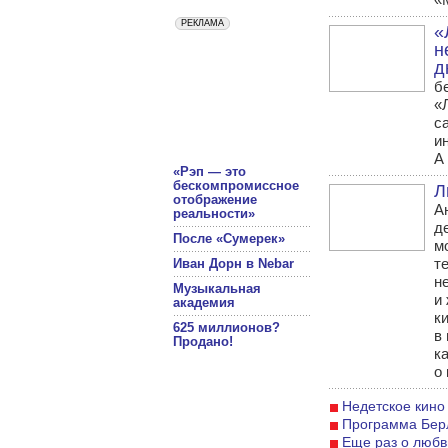
«
н
д
б
«
с
и
А 
«Рэп — это
бескомпромиссное
Л
отображение
А
реальности»
д
После «Сумерек»
м
т
Иван Дорн в Nebar
н
Музыкальная
и
академия
к
625 миллионов?
в
Продано!
к
о 
Недетское кино
Программа Бер
Еще раз о любв