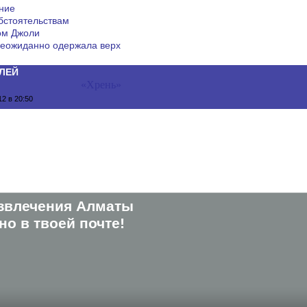
ние
бстоятельствам
ом Джоли
еожиданно одержала верх
ЛЕЙ
«Хрень»
2 в 20:50
звлечения Алматы
о в твоей почте!