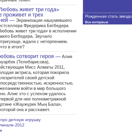
Любовь живет три года»
е проживет и трех
Рожденная стать звездо
ней —
Экранизация нашумевшего
Все интервью
естселлера Фредерика Бегбедера
Любовь живет три года» в исполнении
амого Бегбедера. Звучало
нтригующе, ждали с нетерпением.
что в итоге?
юбовь сотворит героя —
Алия
нуарбек (Телебарисова),
ействующая Мисс Алматы 2011,
олодая актриса, которая покорила
елезрителей своей детской
епосредственностью, искренностью,
 желанием войти в мир большого
ино. Алие это с успехом удалось
 первой для нее полнометражной
артине «Жаужүрек Мың Бала»,
которой она и расскажет.
 про детскую игрушку
линале-2012
и