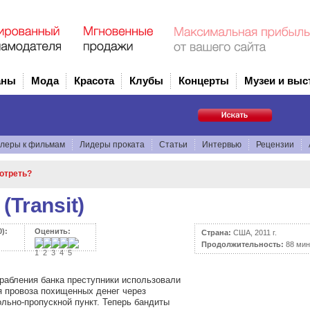
аны
Мода
Красота
Клубы
Концерты
Музеи и выс
леры к фильмам
Лидеры проката
Статьи
Интервью
Рецензии
мотреть?
(Transit)
):
Оценить:
Страна:
США, 2011 г.
Продолжительность:
88 мин
грабления банка преступники использовали
 провоза похищенных денег через
льно-пропускной пункт. Теперь бандиты