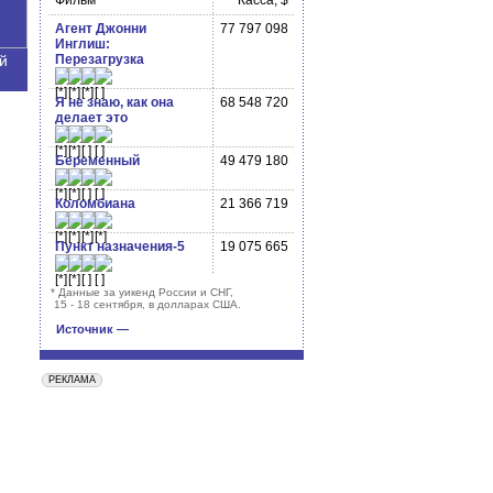
Фильм
Касса, $
Агент Джонни
77 797 098
Инглиш:
й
Перезагрузка
Я не знаю, как она
68 548 720
делает это
Беременный
49 479 180
Коломбиана
21 366 719
Пункт назначения-5
19 075 665
*
Данные за уикенд России и СНГ,
15 - 18 сентября, в долларах США.
Источник —