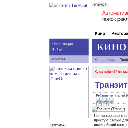
Кино
Рестор
кино
Регистрация
Войти
Алматы
Киноафиша
Трей
Куда пойти? Что с
Транзит 
Рейтинг читателей (0
После кровавого о
простую семью для
полицейский контро