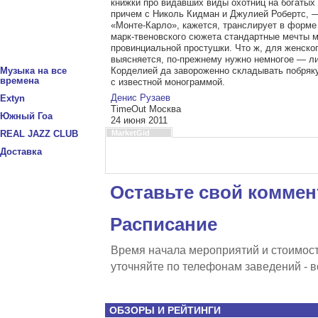
книжки про видавших виды охотниц на богатых
причем с Николь Кидман и Джулией Робертс, —
«Монте-Карло», кажется, транслирует в форме
марк-твеновского сюжета стандартные мечты 
провинциальной простушки. Что ж, для женског
выясняется, по-прежнему нужно немногое — л
Корделией да завороженно складывать побряк
Музыка на все
времена
с известной монограммой.
Денис Рузаев
Extyn
TimeOut Москва
Южный Гоа
24 июня 2011
MarketGid
REAL JAZZ CLUB
Доставка
Оставьте свой коммен
Расписание
Время начала мероприятий и стоимост
уточняйте по телефонам заведений - 
ОБЗОРЫ И РЕЙТИНГИ