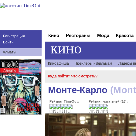
Кино
Рестораны
Мода
Красота
Регистрация
кино
Войти
Алматы
Киноафиша
Трейлеры к фильмам
Лидеры п
Куда пойти? Что смотреть?
Монте-Карло
(Mont
Рейтинг TimeOut:
Рейтинг читателей (16):