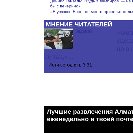
Деннис Ганзель: «Будь я вампиром — не
бы с вечеринок»
«Я уважаю Боно, он много приносит поль
МНЕНИЕ ЧИТАТЕЛЕЙ
Задание
«Фил
сцена
но в
не так,»...
Исти
сегодня в 3:31
Лучшие развлечения Алма
eженедельно в твоей почте