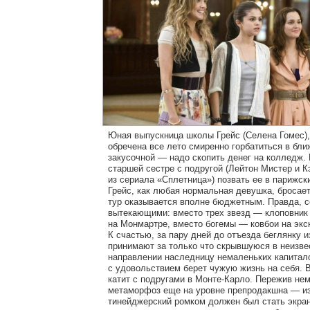
Юная выпускница школы Грейс (Селена Гомес),
обречена все лето смиренно горбатиться в бл
закусочной — надо скопить денег на колледж. 
старшей сестре с подругой (Лейтон Мистер и К
из сериала «Сплетница») позвать ее в парижск
Грейс, как любая нормальная девушка, бросае
тур оказывается вполне бюджетным. Правда, с
вытекающими: вместо трех звезд — клоповник
на Монмартре, вместо богемы — ковбои на экс
К счастью, за пару дней до отъезда беглянку 
принимают за только что скрывшуюся в неизв
направлении наследницу немаленьких капитал
с удовольствием берет чужую жизнь на себя. В
катит с подругами в Монте-Карло. Пережив не
метаморфоз еще на уровне препродакшна — из
тинейджерский ромком должен был стать экра