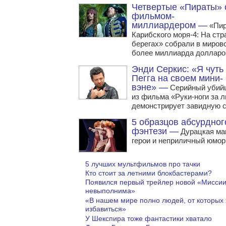
Четвертые «Пираты» 
фильмом-
миллиардером —
«Пи
Карибского моря-4: На ст
берегах» собрали в миров
более миллиарда долларо
Энди Серкис: «Я чуть
Пегга на своем мини-
вэне» —
Серийный убий
из фильма «Руки-ноги за 
демонстрирует завидную с
5 образцов абсурдног
фэнтези —
Дурацкая маг
герои и неприличный юмор
5 лучших мультфильмов про тачки
Кто стоит за летними блокбастерами?
Появился первый трейлер новой «Мисси
невыполнима»
«В нашем мире полно людей, от которых 
избавиться»
У Шекспира тоже фантастики хватало