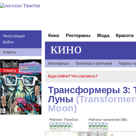
Кино
Рестораны
Мода
Красота
Регистрация
кино
Войти
Алматы
Киноафиша
Трейлеры к фильмам
Лидеры п
Куда пойти? Что смотреть?
Трансформеры 3: 
Луны
(Transformer
Moon)
Рейтинг TimeOut:
Рейтинг читателей (59):