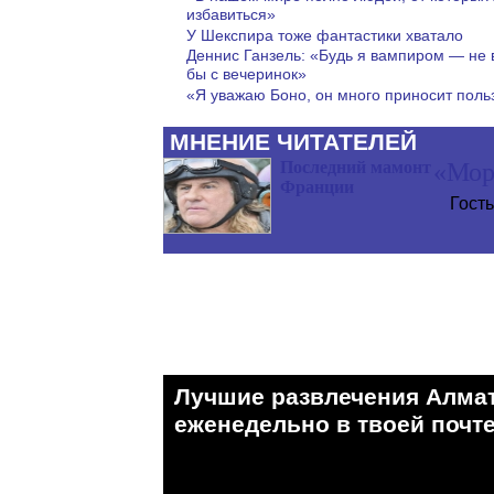
избавиться»
У Шекспира тоже фантастики хватало
Деннис Ганзель: «Будь я вампиром — не
бы с вечеринок»
«Я уважаю Боно, он много приносит поль
МНЕНИЕ ЧИТАТЕЛЕЙ
Последний мамонт
«Мор
Франции
Гость
Лучшие развлечения Алма
eженедельно в твоей почте