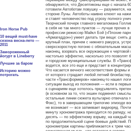
обнаружится, что Десептиконы еще с начала 60
готовили Автоботам ловушку — разумеется, на
стороне Луны. Автоботы наивно клюют на наж
и ставят человечество под угрозу полного уни
Творческий почерк главного мегаломана Голли
в себя не так много пунктов — лучше прочих в
Iron Horse Pub
профессии режиссер Майкл Бэй («Плохие парн
10 вещей must-have
«Армагеддон») умеет делать три вещи: снять 
сезона весна-лето —
крупный план, причем с нижнего ракурса, устр
2011
сверхскоростную погоню c обязательным масш
наконец, взорвать все окружающее к чертовой
Замороженный
настолько эффектно, насколько это позволят 
йогурт в Lineberry
и городские муниципальные службы. В «Транс
Лучшие за баром
водится, все это еще и предстает в концентри
Что касается вечного несоответствия формы и
Историю можно
от которого страдает любой летний блокбастер,
потрогать
части «Трансформеров» наконец-то нашел логи
ситуации выход из положения — если в первых
к сценариям еще хотелось предъявлять претен
(в основном за то, что экшен подменял смыслы,
остальные линии сюжета вульгарно отвечала г
Фокс), то в завершающем трилогию эпизоде в
не возникает — все затмевает видеоряд. Почт
минуту хронометража приходится по рапиду, н
десять — по эффектному взрыву, на каждый ч
по продолжительной сцене боевых действий. П
хронометраж картины приближается к трем час
единственная мысль, что остается в голове, —