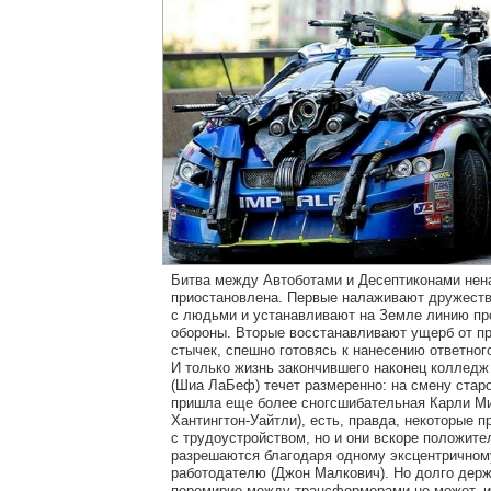
Битва между Автоботами и Десептиконами нен
приоcтановлена. Первые налаживают дружеств
с людьми и устанавливают на Земле линию пр
обороны. Вторые восстанавливают ущерб от 
стычек, спешно готовясь к нанесению ответног
И только жизнь закончившего наконец колледж
(Шиа ЛаБеф) течет размеренно: на смену старо
пришла еще более сногсшибательная Карли Ми
Хантингтон-Уайтли), есть, правда, некоторые 
с трудоустройством, но и они вскоре положите
разрешаются благодаря одному эксцентричном
работодателю (Джон Малкович). Но долго дер
перемирие между трансформерами не может, и