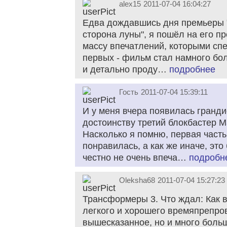
alex15
2011-07-04 16:04:27
Едва дождавшись дня премьеры 
сторона луны", я пошёл на его п
массу впечатлений, которыми спе
первых - фильм стал намного бо
и детально проду…
подробнее
Гость
2011-07-04 15:39:11
И у меня вчера появилась гранди
достоинству третий блокбастер 
Насколько я помню, первая част
понравилась, а как же иначе, это
честно не очень впеча…
подробн
Oleksha68
2011-07-04 15:27:23
Трансформеры 3. Что ждал: Как в
легкого и хорошего времяпрепро
вышесказанное, но и много боль