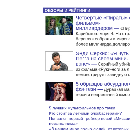
ОБЗОРЫ И РЕЙТИНГИ
Четвертые «Пираты» 
фильмом-
миллиардером —
«Пи
Карибского моря-4: На ст
берегах» собрали в миров
более миллиарда долларо
Энди Серкис: «Я чуть
Пегга на своем мини-
вэне» —
Серийный убий
из фильма «Руки-ноги за 
демонстрирует завидную с
5 образцов абсурдног
фэнтези —
Дурацкая маг
герои и неприличный юмор
5 лучших мультфильмов про тачки
Кто стоит за летними блокбастерами?
Появился первый трейлер новой «Мисси
невыполнима»
«В нашем мире полно людей, от которых 