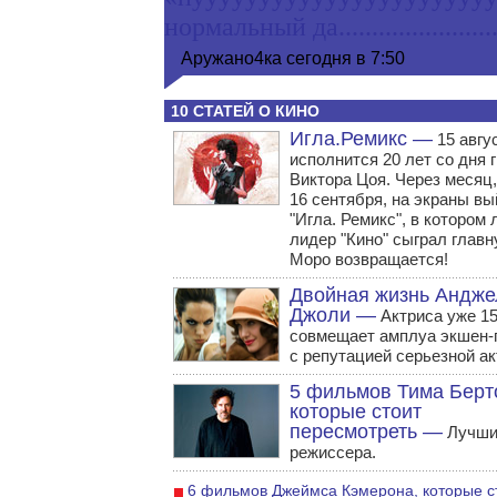
нормальный да...................
Аружано4ка
сегодня в 7:50
10 СТАТЕЙ О КИНО
Игла.Ремикс —
15 авгу
исполнится 20 лет со дня 
Виктора Цоя. Через месяц,
16 сентября, на экраны в
"Игла. Ремикс", в котором
лидер "Кино" сыграл главн
Моро возвращается!
Двойная жизнь Андж
Джоли —
Актриса уже 15
совмещает амплуа экшен-
с репутацией серьезной а
5 фильмов Тима Берт
которые стоит
пересмотреть —
Лучши
режиссера.
6 фильмов Джеймса Кэмерона, которые с