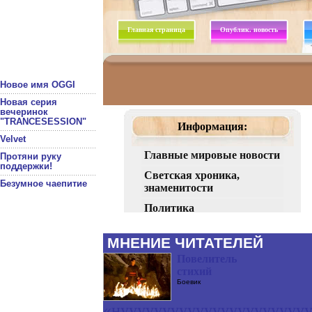
Новое имя OGGI
Новая серия
вечеринок
"TRANCESESSION"
Velvet
Протяни руку
поддержки!
Безумное чаепитие
МНЕНИЕ ЧИТАТЕЛЕЙ
Повелитель
стихий
Боевик
«нуууууууууууууууууууууу