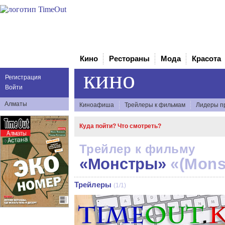
Кино
Рестораны
Мода
Красота
кино
Регистрация
Войти
Алматы
Киноафиша
Трейлеры к фильмам
Лидеры п
Куда пойти? Что смотреть?
Трейлер к фильму
«Монстры»
«(Mons
Трейлеры
(1/1)