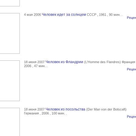
Человек идет за солнцем
4 мая 2006
СССР , 1961 , 90 мин. .
Рецен
Человек из Фландрии
18 июня 2007
(L'Homme des Flandres) Франция 
2006 , 47 мин. .
Рецен
Человек из посольства
18 июня 2007
(Der Man von der Botscaft)
Германия , 2006 , 100 мин. .
Рецен