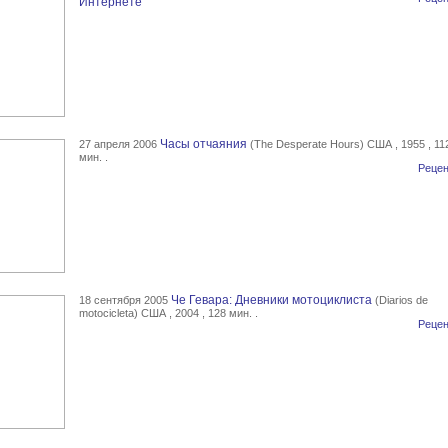
Интернете
Часы отчаяния
27 апреля 2006
(The Desperate Hours) США , 1955 , 11
мин. .
Рецен
Че Гевара: Дневники мотоциклиста
18 сентября 2005
(Diarios de
motocicleta) США , 2004 , 128 мин. .
Рецен