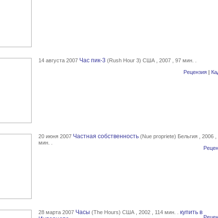
Час пик-3
14 августа 2007
(Rush Hour 3) США , 2007 , 97 мин. .
Рецензия
|
Ка
Частная собственность
20 июня 2007
(Nue propriete) Бельгия , 2006 ,
мин. .
Рецен
Часы
купить в
28 марта 2007
(The Hours) США , 2002 , 114 мин. .
Рецен