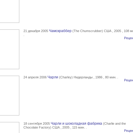
Чамскраббер
21 декабря 2005
(The Chumscrubber) США , 2005 , 108 м
.
Рецен
Чарли
24 апреля 2006
(Charley) Нидерланды , 1986 , 80 мин. .
Рецен
Чарли и шоколадная фабрика
18 сентября 2005
(Charlie and the
Chocolate Factory) США , 2005 , 115 мин. .
Рецен