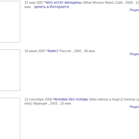
Чего хотят женщины
22 мая 2007
(What Women Want) США , 2000 , 1
купить в Интернете
мин. .
Рецен
Чекист
18 июня 2007
Россия , 1992 , 90 мин. .
Рецен
Человек без головы
12 сентября 2006
(Man without a head (L'homme s
tete)) Франция , 2003 , 15 мин. .
Рецен