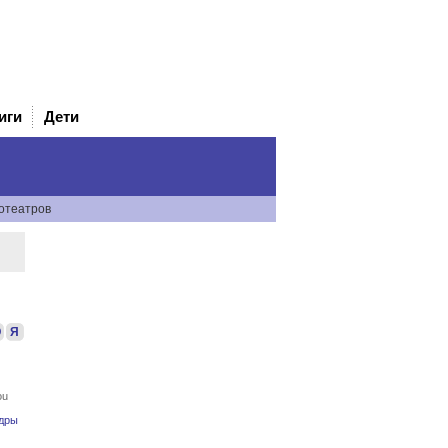
иги
Дети
отеатров
Ю
Я
ou
дры