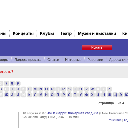
аны
Концерты
Клубы
Театр
Музеи и выставки
Кн
йлеры
Лидеры проката
Статьи
Интервью
Рецензии
Адреса кин
отреть?
6
7
8
9
G
H
I
J
K
L
M
N
O
P
Q
R
S
T
U
V
W
X
Y
Z
Ё
Ж
З
И
Й
К
Л
М
Н
О
П
Р
С
Т
У
Ф
Х
Ц
Ч
Ш
Щ
Э
страница 1 из 4
Чак и Ларри: пожарная свадьба
10 августа 2007
(I Now Pronounce Y
Chuck and Larry) США , 2007 , 110 мин. .
Рецензия
|
Ка