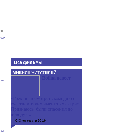
ин.
зия
Все фильмы
МНЕНИЕ ЧИТАТЕЛЕЙ
Война невест
зия
«Грех не посмотреть комедию с
участием таких именитых актрис.
Признаюсь, были опасения по
поводу»...
GIO сегодня в 19:19
зия