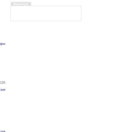
Marketgid
дры
 105
зия
зия