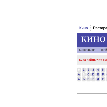
Кино
Рестор
кино
Киноафиша
Тре
Куда пойти? Что см
0
1
2
3
4
5
A
B
C
D
E
F
А
Б
В
Г
Д
Е