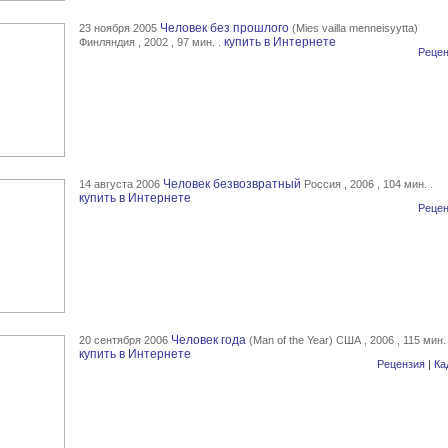
Человек без прошлого
23 ноября 2005
(Mies vailla menneisyytta)
купить в Интернете
Финляндия , 2002 , 97 мин. .
Рецен
Человек безвозвратный
14 августа 2006
Россия , 2006 , 104 мин. .
купить в Интернете
Рецен
Человек года
20 сентября 2006
(Man of the Year) США , 2006 , 115 мин. 
купить в Интернете
Рецензия
|
Ка