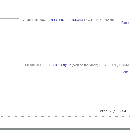
Человек из ресторана
20 апреля 2007
СССР , 1927 , 62 мин. .
Рецен
Человек на Луне
11 июля 2006
(Man on the Moon) США , 1999 , 118 мин.
Рецен
страница 1 из 4