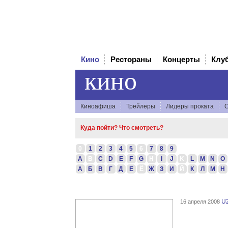
Кино
Рестораны
Концерты
Клу
кино
Киноафиша
Трейлеры
Лидеры проката
С
Куда пойти? Что смотреть?
0
1
2
3
4
5
6
7
8
9
A
B
C
D
E
F
G
H
I
J
K
L
M
N
O
А
Б
В
Г
Д
Е
Ё
Ж
З
И
Й
К
Л
М
Н
U
16 апреля 2008