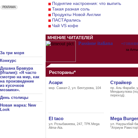
Поднятие настроения: что выпить
Такая разная соль
Продукты Новой Англии
ПАСТАрались
Чай VS кофе
МНЕНИЕ ЧИТАТЕЛЕЙ
Passione italiana
«говнянн
за Алтынку
За три моря
Конкурс
Душана Бравура
Рестораны*
(Италия): «Я часто
смотрю на мир, как
на произведение
Асари
Страйкер
из кусочков
мкр. Самал-2, ул. Бектурова, 104
пр. Аль-Фараби, уг
мозаики».
Мендыкулова (п
переход).
День столицы
Новая марка: New
Look
El taco
Mega Burge
ул. Розыбакиева, 247, ТРК Mega
ул. Наурызбай ба
Alma-Ata.
"Атриум Рамстор