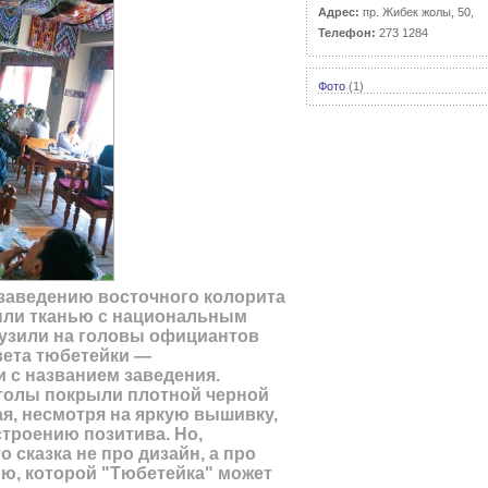
Адрес:
пр. Жибек жолы, 50,
Телефон:
273 1284
Фото
(1)
заведению восточного колорита
ыли тканью с национальным
узили на головы официантов
вета тюбетейки —
и с названием заведения.
толы покрыли плотной черной
ая, несмотря на яркую вышивку,
строению позитива. Но,
о сказка не про дизайн, а про
ю, которой "Тюбетейка" может