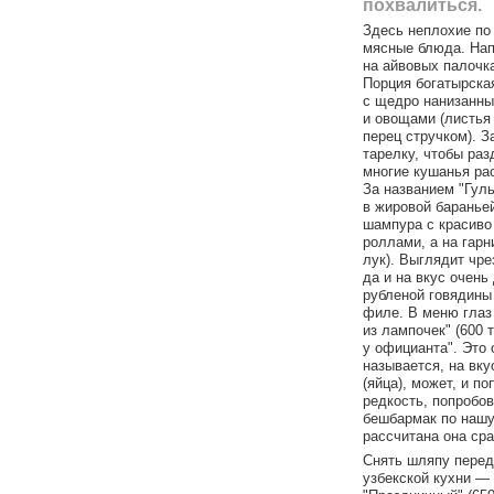
похвалиться.
Здесь неплохие по
мясные блюда. Нап
на айвовых палочка
Порция богатырска
с щедро нанизанны
и овощами (листья
перец стручком). З
тарелку, чтобы раз
многие кушанья рас
За названием "Гул
в жировой бараньей
шампура с красиво
роллами, а на гар
лук). Выглядит чре
да и на вкус очень
рубленой говядины
филе. В меню глаз
из лампочек" (600 т
у официанта". Это 
называется, на вку
(яйца), может, и п
редкость, попробов
бешбармак по нашу 
рассчитана она сра
Снять шляпу перед
узбекской кухни — 