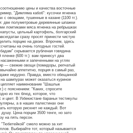
 соотношению цены и качества восточные
ример, "Димляма кабоб": кусочки ягненка
х с овощами, тушенные в казане (1100 тг.).
я: две полуметровые деревянные шпажки
ми ломтиками мяса ягненка на ребрышках
 капусты, цельный картофель, болгарский
авсегдатаи сразу просят принести чистую
делить порцию на двоих. Впрочем, здесь
считаны на очень голодных гостей.
ьбадам" скрывается рубленая говядина
 пленке (600 тг.): вам принесут два
 насаженными и запеченными на углях
нир — свежие овощи (помидоры, репчатый
звычайно аппетитно, порция в самый раз,
 даже недурно. Правда, вместо обещанной
 на шампурах может оказаться куриное
 цепляет наименование "Шашлык
г.) с пояснением: "Каких, спросите
одно из тех блюд, которое, что
с и цвет. В Узбекистане бараньи тестикулы
опулярны, а в наших палестинах они
ать которую рискнет не каждый. Вот
душу. Цена порции 3500 тенге, но зато
зу на пять персон.
 "Тюбетейкой" смело можно за хит
плов. Выбирайте тот, который называется