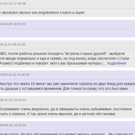
11-01-22 17:33:38
vse absolutno vkusno vse prigotovleno s lubov u super
10-04-16 19:31:03
08-11-20 08:42:05
ВО. после работы решили посидеть "встреча старых друзей" - выбрали
ыло вроде нормально и еда и сервис, но под конец, когда заплатили с стали
Азамат) подбежал и говорит: мол у вас фальшивая купюра (…
подробнее
2008-11-13 11:49:34
быстро что через 15 минут мы уже закончили трапезу из двух блюд для каждо
ать дальше с оставшимся временем. Для точности скажу, что это был ужин.
08-11-12 14:04:14
Обслуживают очень медленно, да и официанты очень забывчивые, постоянно
ть о заказах. А так..кухня очень вкусная, да и уютная обстановка.
08-06-30 22:25:54
м не плохо. Но вот обслуживание оставляет желать лучшего... Мы там как-то