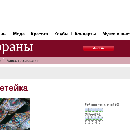
аны
Мода
Красота
Клубы
Концерты
Музеи и выс
ораны
ю
Адреса ресторанов
етейка
тут как тут
Рейтинг читателей (8):
Оценить: