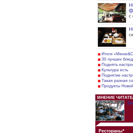
Н
ф
с
Н
с
Итоги «Меню&С
30 лучших блюд
Поднять настрое
Культура есть
Поднятие настр
Такая разная с
Продукты Новой
МНЕНИЕ ЧИТАТЕ
Тю
Рестораны*