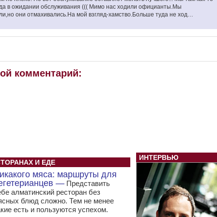
да в ожидании обслуживания ((( Мимо нас ходили официанты.Мы
ли,но они отмахивались.На мой взгляд-хамство.Больше туда не ход…
вой комментарий:
ИНТЕРВЬЮ
СТОРАНАХ И ЕДЕ
икакого мяса: маршруты для
егетерианцев —
Представить
ебе алматинский ресторан без
ясных блюд сложно. Тем не менее
акие есть и пользуются успехом.