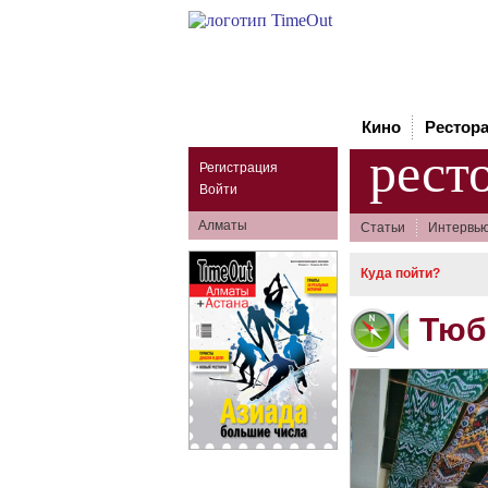
Кино
Рестор
рест
Регистрация
Войти
Алматы
Статьи
Интервь
Куда пойти?
Тюб