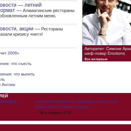
овости — летний
ормат —
Алмаатинские рестораны
 обновленным летним меню.
овости, акции —
Рестораны
казали кризису «нет»!
Авторитет: Симоне Ари
чет 2008»
шеф-повар Emotions
Все интервью
ние: что съесть
оения: что выпить
оль
 Англии
ЛЕЙ
бетейка
«otlichniii restoran vse absolutno vkusno vse
prigotovleno s lubov u super»
Гость
сегодня в 17:33