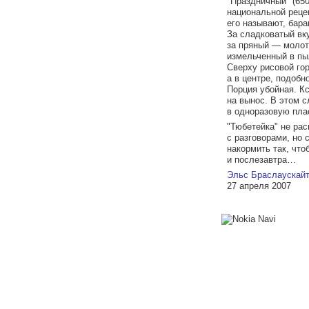
"Праздничный" (650
национальной рецеп
его называют, бара
За сладковатый вку
за пряный — молот
измельченный в пы
Сверху рисовой го
а в центре, подобно
Порция убойная. Кс
на вынос. В этом с
в одноразовую пла
"Тюбетейка" не ра
с разговорами, но 
накормить так, что
и послезавтра…
Эльс Браслаускай
27 апреля 2007