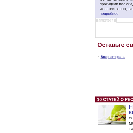
просидели пол обе
их,естественно,зва
подробнее
MarketGid
Оставьте с
•
Все рестораны
10 СТАТЕЙ О РЕ
Н
в
с
м
т