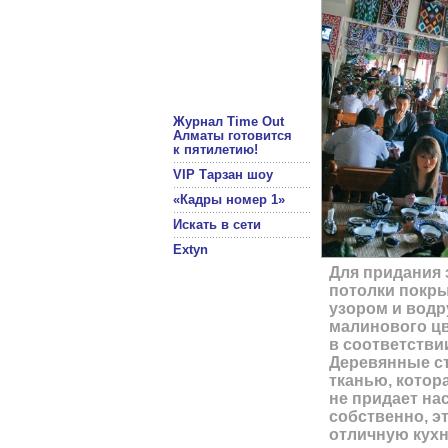
Журнал Time Out
Алматы готовится
к пятилетию!
VIP Тарзан шоу
«Кадры номер 1»
Искать в сети
Extyn
Для придания 
потолки покр
узором и водр
малинового ц
в соответстви
Деревянные с
тканью, котор
не придает на
собственно, эт
отличную кухн