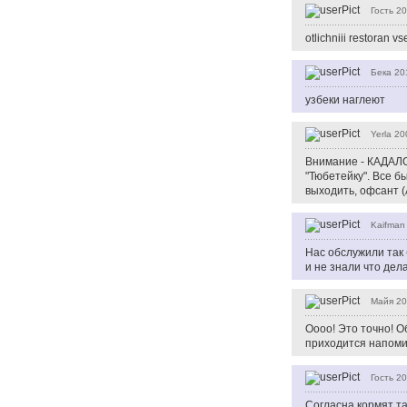
Гость
20
otlichniii restoran 
Бека
20
узбеки наглеют
Yerla
20
Внимание - КАДАЛО
"Тюбетейку". Все б
выходить, офсант (
Kaifman
Нас обслужили так 
и не знали что дел
Майя
20
Оооо! Это точно! 
приходится напомина
Гость
20
Согласна,кормят та