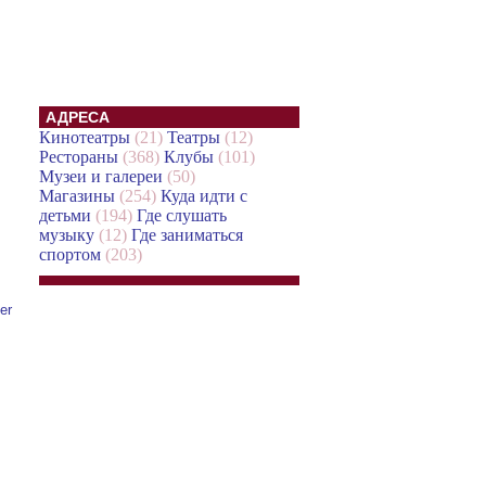
АДРЕСА
Кинотеатры
(21)
Театры
(12)
Рестораны
(368)
Клубы
(101)
Музеи и галереи
(50)
Магазины
(254)
Куда идти с
детьми
(194)
Где слушать
музыку
(12)
Где заниматься
спортом
(203)