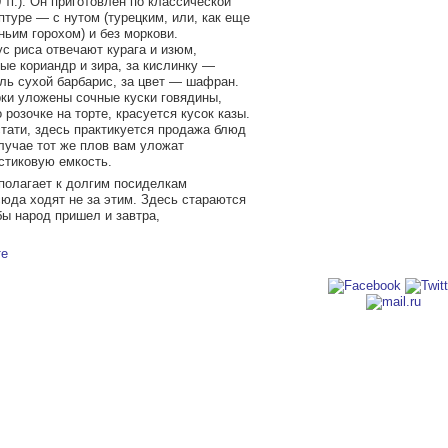
 тг.). Он приготовлен по классической
туре — с нутом (турецким, или, как еще
ньим горохом) и без моркови.
с риса отвечают курага и изюм,
ые кориандр и зира, за кислинку —
ль сухой барбарис, за цвет — шафран.
рки уложены сочные куски говядины,
 розочке на торте, красуется кусок казы.
тати, здесь практикуется продажа блюд
лучае тот же плов вам уложат
стиковую емкость.
сполагает к долгим посиделкам
сюда ходят не за этим. Здесь стараются
бы народ пришел и завтра,
те