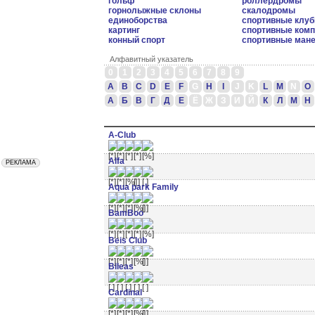
гольф
роллердромы
горнолыжные склоны
скалодромы
единоборства
спортивные клу
картинг
спортивные ком
конный спорт
спортивные ман
Алфавитный указатель
0
1
2
3
4
5
6
7
8
9
A
B
C
D
E
F
G
H
I
J
K
L
M
N
O
А
Б
В
Г
Д
Е
Ё
Ж
З
И
Й
К
Л
М
Н
A-Club
Alfa
Aqua park Family
BamBoo
Beis Club
Bileas
Cardinal