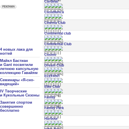
Cardinal
Casablanca
Cinema Club
Continental club
Continental Club
4 новых лака для
ногтей
Cosmo
Майкл Бастиан
и Gant посвятили
Dream Club
летнюю капсульную
коллекцию Гавайям
ELEFANT
Семинары «Я-сно-
видящий»
Elite Club
IV Творческие
и Кукольные Сезоны
Family
Занятия спортом
совершенно
Family Park
бесплатно
Harbour