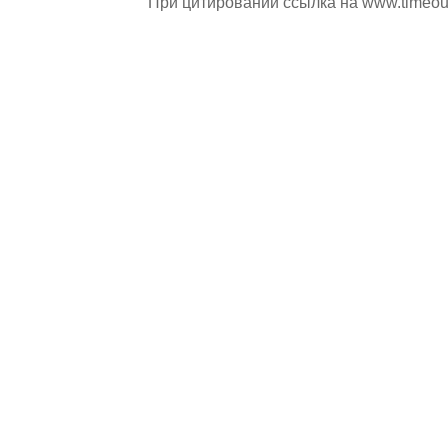
При цитировании ссылка на
www.timeou