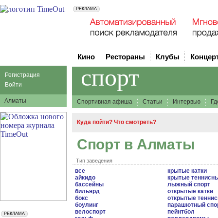
Кино
Рестораны
Клубы
Концер
спорт
Регистрация
Войти
Алматы
Спортивная афиша
Статьи
Интервью
Гд
Куда пойти? Что смотреть?
Спорт в Алматы
Тип заведения
все
крытые катки
айкидо
крытые теннисн
бассейны
лыжный спорт
бильярд
открытые катки
бокс
открытые теннис
боулинг
парашютный спо
велоспорт
пейнтбол