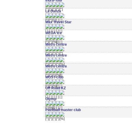
Indra-Tour
La Danza
Max Travel Star
MEGA Ice
Metro centre
Metro centre
Metro centre
MOST-club
Off Road KZ
Olymp
Paintball master club