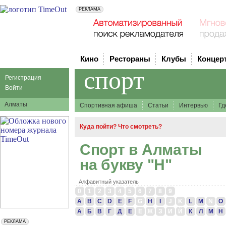
Кино
Рестораны
Клубы
Концер
спорт
Регистрация
Войти
Алматы
Спортивная афиша
Статьи
Интервью
Гд
Куда пойти? Что смотреть?
Спорт в Алматы
на букву "Н"
Алфавитный указатель
0
1
2
3
4
5
6
7
8
9
A
B
C
D
E
F
G
H
I
J
K
L
M
N
O
А
Б
В
Г
Д
Е
Ё
Ж
З
И
Й
К
Л
М
Н