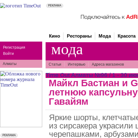
Кино
Рестораны
Мода
Красота
мода
Регистрация
Войти
Алматы
Статьи
Интервью
Адреса магазинов
Time Out Алматы №96 / 1 - 30 ию
Майкл Бастиан и G
летнюю капсульн
Гавайям
Яркие шорты, клетчаты
из сирсакера украсили 
черепашками, арбузами