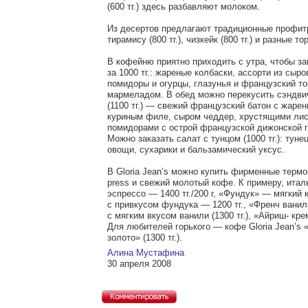
(600 тг.) здесь разбавляют молоком.
Из десертов предлагают традиционные профитро
тирамису (800 тг.), чизкейк (800 тг.) и разные то
В кофейню приятно приходить с утра, чтобы за
за 1000 тг.: жареные колбаски, ассорти из сыро
помидоры и огурцы, глазунья и французский т
мармеладом. В обед можно перекусить сэндви
(1100 тг.) — свежий французский батон с жаре
куриным филе, сыром чеддер, хрустящими лис
помидорами с острой французской дижонской г
Можно заказать салат с тунцом (1000 тг.): туне
овощи, сухарики и бальзамический уксус.
В Gloria Jean’s можно купить фирменные термо
press и свежий молотый кофе. К примеру, итал
эспрессо — 1400 тг./200 г, «Фундук» — мягкий
с привкусом фундука — 1200 тг., «Френч вани
с мягким вкусом ванили (1300 тг.), «Айриш- крем
Для любителей горького — кофе Gloria Jean’s 
золото» (1300 тг.).
Алина Мустафина
30 апреля 2008