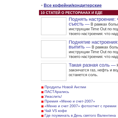
•
Все кофейни/кондитерские
10 СТАТЕЙ О РЕСТОРАНАХ И ЕДЕ
Поднять настроение: 
съесть —
В рамках бол
инструкции Time Out по п
твоего настроения: что над
Поднятие настроения:
выпить —
В рамках бол
инструкции Time Out по п
твоего настроения: что над
Такая разная соль —
К
закончатся газ, нефть и во
останется соль.
Продукты Новой Англии
ПАСТАрались
Умаслить!
Премия «Меню и счет-2007»
«Меню и счет 2007» фотоотчет с премии
Чай VS кофе
Где поужинать в День святого Валентина