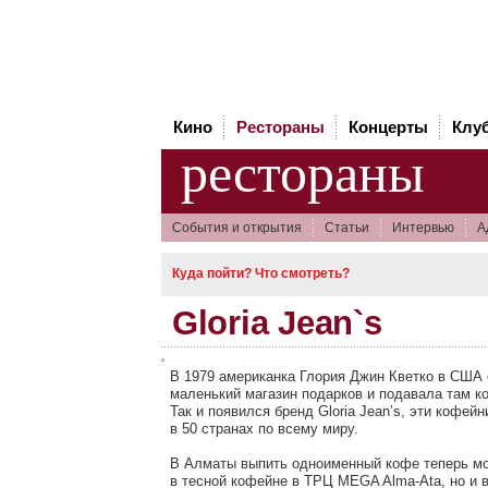
Кино
Рестораны
Концерты
Клу
рестораны
Cобытия и открытия
Статьи
Интервью
А
Куда пойти? Что смотреть?
Gloria Jean`s
В 1979 американка Глория Джин Кветко в США
маленький магазин подарков и подавала там к
Так и появился бренд Gloria Jean’s, эти кофей
в 50 странах по всему миру.
В Алматы выпить одноименный кофе теперь мо
в тесной кофейне в ТРЦ MEGA Alma-Ata, но и 