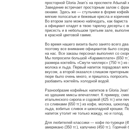
просторной Gloria Jean’s на проспекте Абылай 
Заведение встречает просторным залом с фра
окнами. Здесь же — стульчики в форме кофейн
мягкие полосатые и бежевые кресла и коричне
Во втором зале можно наблюдать, как бариста 
а официант кладет в твою тарелку десерты c 
присесть и в небольшом третьем зале, выполн
в красной цветовой гамме.
Во время нашего визита было занято всего два
поэтому все внимание официантов было сосре
на нас. Все заказы персонал выполнял со скор
Мы попросили большой «Карамеллате» (650 тг.)
размера коктейль «Cмути чиллерс» (750 тг.) из
молока и льда. Первый напиток порадовал мя
вкусом, а второй оказался слишком приторным
пюре было очень много, и пришлось попросить
разбавить коктейль холодной водой.
Разнообразие кофейных напитков в Gloria Jean
но здешние миксы впечатляют. К примеру, сме
итальянского сиропа и содовой (425 тг.) или пе
со сливками (650 тг.) из кофе, молока, шоколад
льда, взбитых сливок и шоколадной крошки. П
напиток утолит не только жажду, но и голод.
Для любителей классики — кофе по-турецки (450
американо (350 тг.), капучино (450 тг.). Горячи