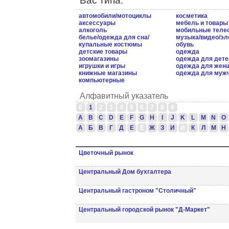
Вас типа.
автомобили/мотоциклы
косметика
аксессуары
мебель и товары
алкоголь
мобильные тел
белье/одежда для сна/
музыка/видео/эл
купальные костюмы
обувь
детские товары
одежда
зоомагазины
одежда для дете
игрушки и игры
одежда для жен
книжные магазины
одежда для муж
компьютерные
Алфавитный указатель
0
1
2
3
4
5
6
7
8
9
A
B
C
D
E
F
G
H
I
J
K
L
M
N
O
А
Б
В
Г
Д
Е
Ё
Ж
З
И
Й
К
Л
М
Н
Цветочный рынок
Центральный Дом бухгалтера
Центральный гастроном "Столичный"
Центральный городской рынок "Д-Маркет"