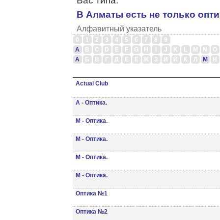
Вас типа.
В Алматы есть не только опти
Алфавитный указатель
0
1
2
3
4
5
6
7
8
9
A
B
C
D
E
F
G
H
I
J
K
L
M
N
O
А
Б
В
Г
Д
Е
Ё
Ж
З
И
Й
К
Л
М
Н
Actuаl Club
А - Оптика.
М - Оптика.
М - Оптика.
М - Оптика.
М - Оптика.
Оптика №1
Оптика №2