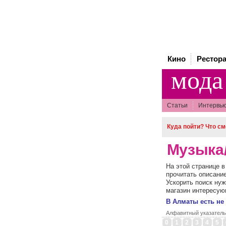
Кино
Рестор
мода
Статьи
Интервь
Куда пойти? Что см
Музыка/
На этой странице 
прочитать описание
Ускорить поиск ну
магазин интересую
В Алматы есть не
Алфавитный указатель
0
1
2
3
4
5