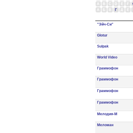
A
B
C
D
E
F
А
Б
В
Г
Д
Е
"Эйч-Си"
Glotur
Sulpak
World Video
Граммофон
Граммофон
Граммофон
Граммофон
Мелодия-М
Меломан