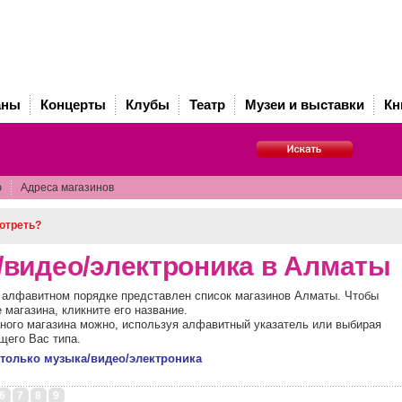
аны
Концерты
Клубы
Театр
Музеи и выставки
Кн
ю
Адреса магазинов
отреть?
видео/электроника в Алматы
в алфавитном порядке представлен список магазинов Алматы. Чтобы
 магазина, кликните его название.
жного магазина можно, используя алфавитный указатель или выбирая
щего Вас типа.
 только музыка/видео/электроника
6
7
8
9