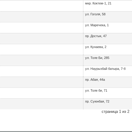
мкр. Коктем-1, 21
ул. Гоголя, 58
ул. Маречека, 1
пр. Достык, 47
ул. Кунаева, 2
ул. Толе Би, 285
ул. Наурызбай батыра, 7-б
пр. Абая, 44а
ул. Толе би, 71
пр. Суюнбая, 72
страница 1 из 2