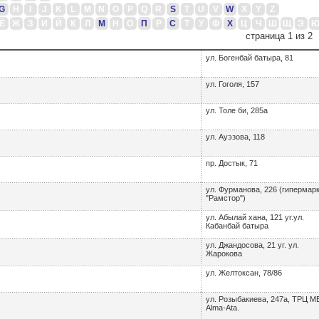
G
H
I
J
K
L
M
N
O
P
Q
R
S
T
U
V
W
X
Y
Z
Ё
Ж
З
И
Й
К
Л
М
Н
О
П
Р
С
Т
У
Ф
Х
Ц
Ч
Ш
Щ
Э
страница 1 из 2
ул. Богенбай батыра, 81
ул. Гоголя, 157
ул. Толе би, 285а
ул. Ауэзова, 118
пр. Достык, 71
ул. Фурманова, 226 (гипермар
"Рамстор")
ул. Абылай хана, 121 уг.ул.
Кабанбай батыра
ул. Джандосова, 21 уг. ул.
Жарокова
ул. Желтоксан, 78/86
ул. Розыбакиева, 247а, ТРЦ 
Alma-Ata.