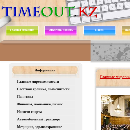
Главная страница
Опублик. новость
Поиск
Нап
Информация:
Главные мировые
Главные мировые новости
Светская хроника, знаменитости
Политика
Финансы, экономика, бизнес
Новости спорта
Автомобильный транспорт
Медицина, здравоохранение