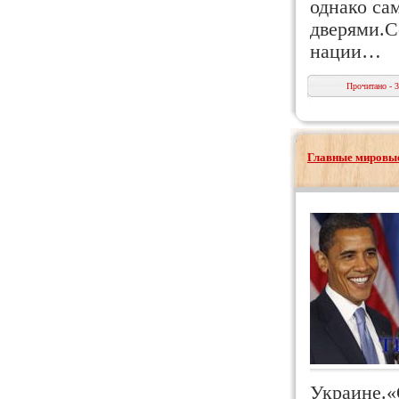
однако са
дверями.С
нации…
Прочитано - 
Главные мировые
Украине.«