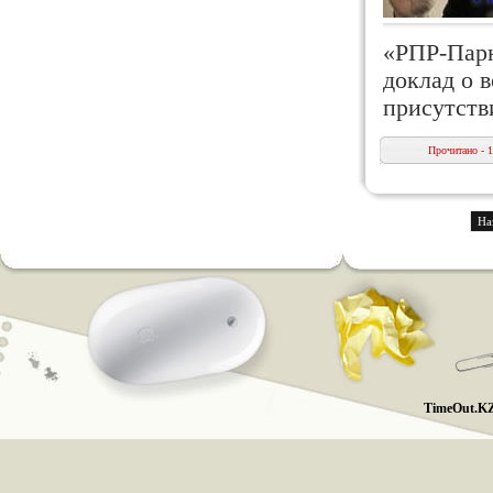
«РПР-Парн
доклад о 
присутств
Прочитано - 
На
TimeOut.KZ