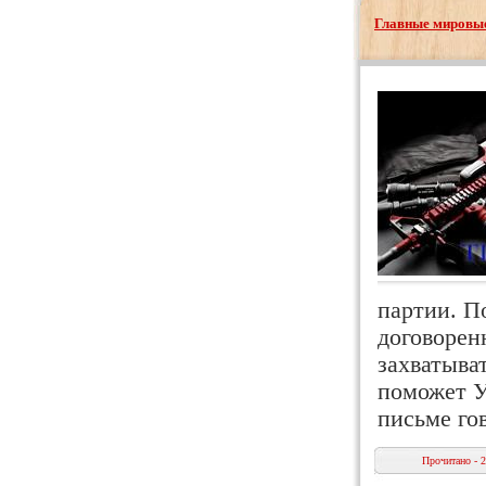
Главные мировые
партии. П
договорен
захватыва
поможет У
письме го
Прочитано - 