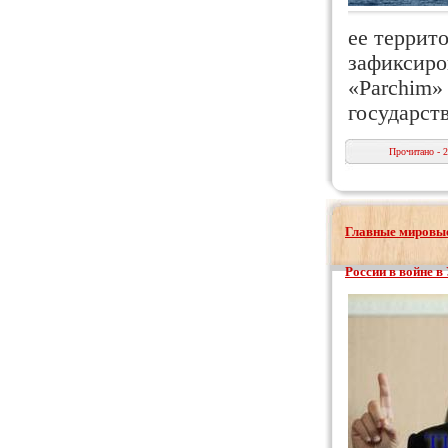
ее террит
зафиксиро
«Parchim»
государст
Прочитано - 
Главные мировые
России в войне в