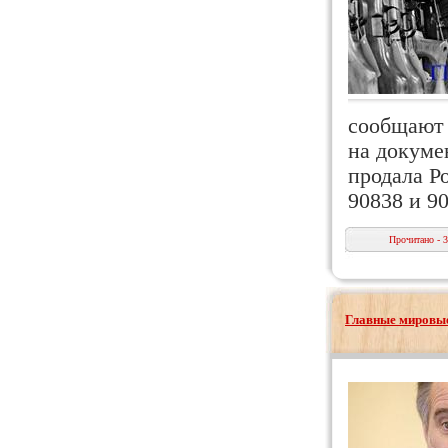
сообщают 
на докуме
продала Р
90838 и 
Прочитано - 
Главные мировые