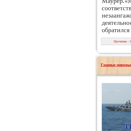
Маурер.«Я 
соответст
незаангаж
деятельно
обратился
Прочитано - 
Главные мировые