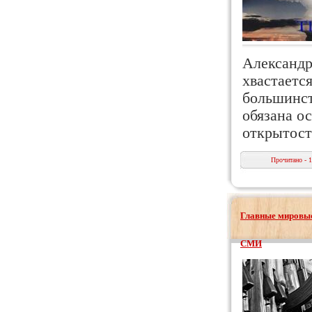
Александр
хвастаетс
большинст
обязана ос
открытос
Прочитано - 
Главные мировые
СМИ