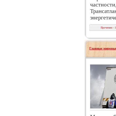
частности
Трансатла
энергетич
Прочитано - 
Главные мировые