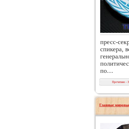
пресс-сек
спикера, 
генеральн
политичес
по…
Прочитано - 
Главные мировые