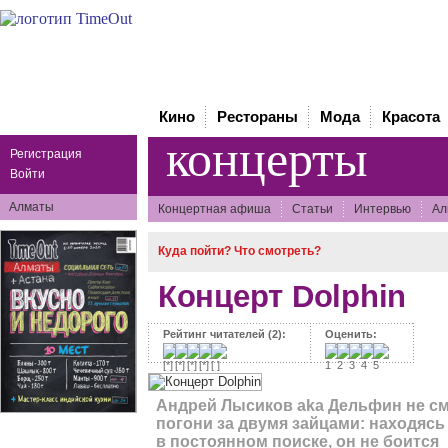
Кино
Рестораны
Мода
Красота
концерты
Регистрация
Войти
Алматы
Концертная афиша
Статьи
Интервью
Ал
Куда пойти? Что смотреть?
Концерт Dolphin
Рейтинг читателей (2):
Оценить:
Андрей Лысиков aka Дельфин не с
погони за двумя зайцами: находясь
в постоянном поиске, он не боится