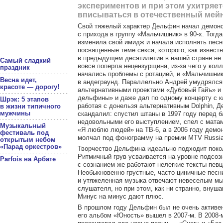
экспериментов и при этом ухитряет
вписываться в отечественный мей
Свой тяжелый характер Дельфин начал демон
с прихода в группу «Мальчишник» в 90-х. Тогда
изменила свой имидж и начала исполнять песн
посвященные теме секса, которого, как извест
в предыдущем десятилетии в нашей стране не
Самый сладкий
вовсе поперла нецензурщина, из-за чего у кол
праздник
начались проблемы с ротацией, и «Мальчишник
Весна идет,
в андеграунд. Параллельно Андрей умудрялся
красоте — дорогу!
альтернативными проектами «Дубовый Гайъ» 
дельфины» и даже дал по одному концерту с 
Шрэк: 5 этапов
работая с донельзя альтернативным Dolphin, 
в жизни типичного
мужчины
скандалил: спустил штаны в 1997 году перед б
недовольными его выступлением, спел с мата
Музыкальный
«Я люблю людей» на ТВ-6, а в 2006 году демо
фестиваль под
молчал под фонограмму на премии MTV Russia
открытым небом
«Парад оркестров»
Творчество Дельфина идеально подходит поко
Ритмичный грув усваивается на уровне подсоз
Parfois на Арбате
с сознанием же работают нелегкие тексты певц
Необыкновенно грустные, часто циничные песн
и утяжеленная музыка отвечают невеселым м
слушателя, но при этом, как ни странно, внуш
Минус на минус дают плюс.
В прошлом году Дельфин был не очень активе
его альбом «Юность» вышел в 2007-м. В 2008-