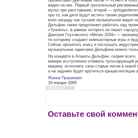
презентовал две новые песни — «Снег» и «Без
видео на них. Первый трогательный рисованны
мульт про расставание, второй — зубодробите
про то, как дети будут мстить своим родителям
взял награду как лучшее музыкальное видео н
Дельфин также продолжает работать над прое
«Туннель», в рамках которого он пишет саундтр
Дмитрия Глуховского «Метро 2034» — произве
по которому создают компьютерные игры и буде
Сейчас прочитать книгу и послушать индустри
музыкальные зарисовки Дельфина можно только
На концерте в Алматы Дельфин, скорее всего, 
манере исступленно отбивать пульсирующий р
машину, исполнять свои старые песни в новой 
а на заднике будет крутиться крышесносящее 
Жанна Прашкевич
19 января 2009
MarketGid
Оставьте свой коммен