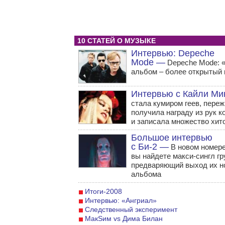
10 СТАТЕЙ О МУЗЫКЕ
Интервью: Depeche
Mode —
Depeche Mode: 
альбом – более открытый
Интервью с Кайли Ми
стала кумиром геев, переж
получила награду из рук 
и записала множество хит
Большое интервью
с Би-2 —
В новом номере
вы найдете макси-сингл гр
предваряющий выход их н
альбома
Итоги-2008
Интервью: «Ангриал»
Следственный эксперимент
MaкSим vs Дима Билан