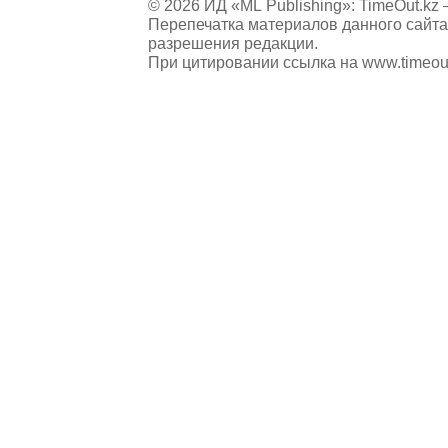
© 2026 ИД «ML Publishing»:
TimeOut.kz
—
Перепечатка материалов данного сайта
разрешения редакции.
При цитировании ссылка на
www.timeou