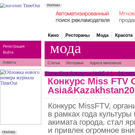
Кино
Рестораны
Мода
Красота
мода
Регистрация
Войти
Алматы
Статьи
Интервью
Адреса магазинов
Time Out Алматы №95 / 1 - 31 мая
Конкурс Miss FTV C
Asia&Kazakhstan20
Конкурс MissFTV, орга
в рамках года культуры
акимата города, стал я
и привлек огромное вни