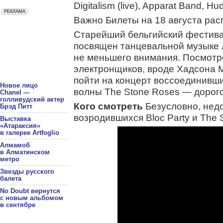
Digitalism (live), Apparat Band, 
Важно Билеты на 18 августа ра
Старейший бельгийский фестивал
посвящен танцевальной музыке 
не меньшего внимания. Посмотр
электронщиков, вроде Хадсона М
пойти на концерт воссоединивш
Новое лицо
волны The Stone Roses — дорого
Chanel —
голливудский актер
Кого смотреть
Безусловно, нед
Брэд Питт
возродившихся Bloc Party и The 
Выставка
«Атараксия»
в галерее Artfoglio
Алмамоб
в Алматинском
метро
Звезды русского
балета
No Doubt вернутся
с новым альбомом
в сентябре