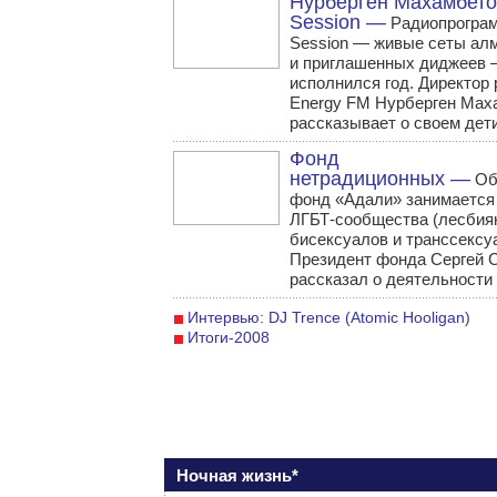
Нурберген Махамбето
Session —
Радиопрограм
Session — живые сеты ал
и приглашенных диджеев
исполнился год. Директор
Energy FM Нурберген Мах
рассказывает о своем дет
Фонд
нетрадиционных —
Об
фонд «Адали» занимается
ЛГБТ-сообщества (лесбиян
бисексуалов и транссексу
Президент фонда Сергей 
рассказал о деятельности
Интервью: DJ Trence (Atomic Hooligan)
Итоги-2008
Ночная жизнь*