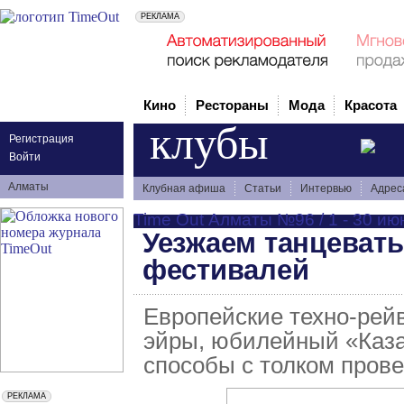
Кино
Рестораны
Мода
Красота
клубы
Регистрация
Войти
Алматы
Клубная афиша
Статьи
Интервью
Адрес
Time Out Алматы №96 / 1 - 30 ию
Уезжаем танцевать
фестивалей
Европейские техно-рей
эйры, юбилейный «Каза
способы с толком прове