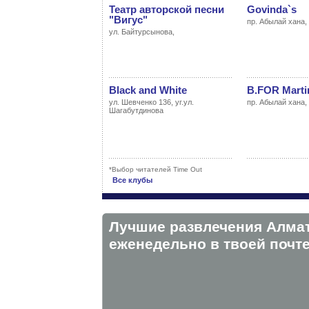
Театр авторской песни
Govinda`s
"Вигус"
пр. Абылай хана,
ул. Байтурсынова,
Black and White
B.FOR Marti
ул. Шевченко 136, уг.ул.
пр. Абылай хана, 
Шагабутдинова
*Выбор читателей Time Out
Все клубы
Лучшие развлечения Алма
eженедельно в твоей почте