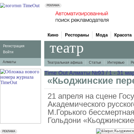
Кино
Рестораны
Мода
Красота
театр
Регистрация
Войти
Алматы
Театральная афиша
Статьи
Интервью
Р
Time Out Алматы №93 / 1 - 31 ма
«Кьоджинские пер
21 апреля на сцене Гос
Академического русског
М.Горького бессмертна
Гольдони «Кьоджинские