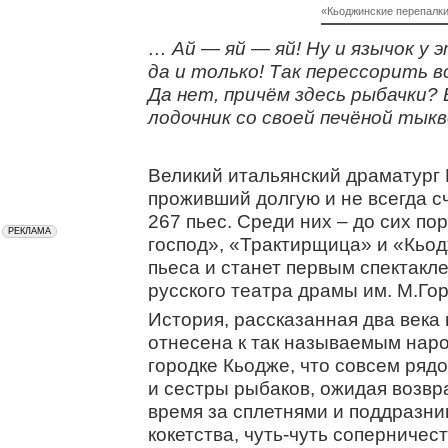
«Кьоджинские перепалк
… Ай — яй — яй! Ну и язычок у 
да и только! Так перессорить в
Да нет, причём здесь рыбачки?
лодочник со своей печёной тыкво
Великий итальянский драматург 
проживший долгую и не всегда с
267 пьес. Среди них – до сих по
господ», «Трактирщица» и «Кьо
пьеса и станет первым спектакл
русского театра драмы им. М.Гор
История, рассказанная два века
отнесена к так называемым нар
городке Кьодже, что совсем ряд
и сестры рыбаков, ожидая возвр
время за сплетнями и поддразнив
кокетства, чуть-чуть соперничест