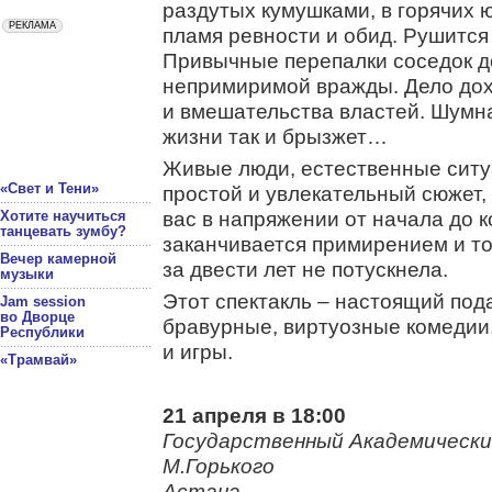
раздутых кумушками, в горячих 
пламя ревности и обид. Рушится
Привычные перепалки соседок д
непримиримой вражды. Дело дох
и вмешательства властей. Шумна
жизни так и брызжет…
Живые люди, естественные ситу
«Свет и Тени»
простой и увлекательный сюжет,
вас в напряжении от начала до к
Хотите научиться
танцевать зумбу?
заканчивается примирением и то
Вечер камерной
за двести лет не потускнела.
музыки
Этот спектакль – настоящий пода
Jam session
во Дворце
бравурные, виртуозные комедии
Республики
и игры.
«Трамвай»
21 апреля в 18:00
Государственный Академически
М.Горького
Астана