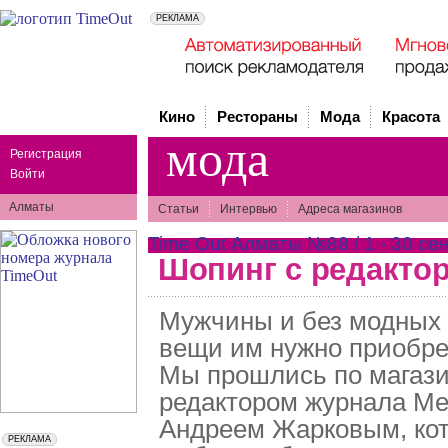
Кино
Рестораны
Мода
Красота
мода
Регистрация
Войти
Алматы
Статьи
Интервью
Адреса магазинов
Time Out Алматы №88 / 1 - 30 се
Шопинг с редактор
Мужчины и без модных 
вещи им нужно приобре
Мы прошлись по магази
редактором журнала Men
Андреем Жарковым, кот