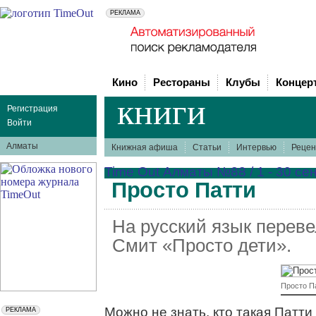
Кино
Рестораны
Клубы
Концер
книги
Регистрация
Войти
Алматы
Книжная афиша
Статьи
Интервью
Рецен
Time Out Алматы №88 / 1 - 30 се
Просто Патти
На русский язык перев
Смит «Просто дети».
Просто П
Можно не знать, кто такая Патт