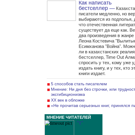
Как написать
бестселлер —
Казахста
писатели медленно, но ве
выбираются из подполья, 
что отечественная литера
существует да еще как. В
два произведения в жанре
Леона Костевича "Вылитые
Есимханова "Война". Мож
ли в казахстанских реалия
бестселлер, Time Out Ал
спросить у тех, кому уже 
издать книгу, и у тех, кто 
книги издает.
5 способов стать писателем
Мнение: Ни дня без строчки, или труднос
эксгибиционизма
ХХ век в обложке
«Не прочитав серьезных книг, принялся п
МНЕНИЕ ЧИТАТЕЛЕЙ
"t"