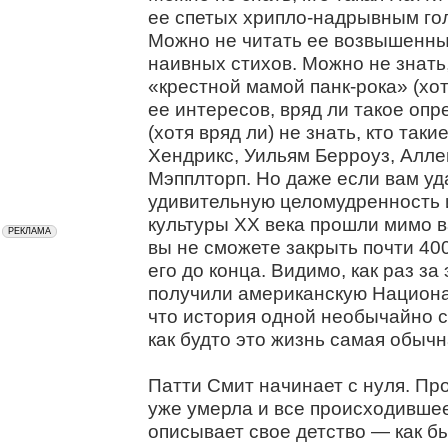
ее спетых хрипло-надрывным гол
Можно не читать ее возвышенны
наивных стихов. Можно не знать
«крестной мамой панк-рока» (хо
ее интересов, вряд ли такое оп
(хотя вряд ли) не знать, кто та
Хендрикс, Уильям Берроуз, Алле
Мэпплторп. Но даже если вам уд
удивительную целомудренность 
культуры ХХ века прошли мимо в
вы не сможете закрыть почти 40
его до конца. Видимо, как раз за
получили американскую Национа
что история одной необычайно с
как будто это жизнь самая обычн
Патти Смит начинает с нуля. Про
уже умерла и все происходившее
описывает свое детство — как б