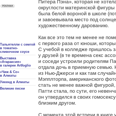
Питера Пэна», которая не хотела
округлости материнской фигуры 
была белой вороной в школе (по
и завоевывала место под солнце
художественному дарованию.
Как все это тем не менее не пом
с первого раза от юноши, которы
Тальятелли с семгой
в томатно-
С учебой в колледже пришлось з
сливочном соусе
у друзей (в те времена секс асс
Выставка
и соседи устроили родителям Па
«Атараксия»
в галерее Artfoglio
отдала дочь в приемную семью. 
«Чиж & Co»
из Нью-Джерси и как там случай
в Алматы
Мэпплторпа, американского фот
Уикенд в Алматы
стать не менее важной фигурой,
Великие песни
Патти стала, по сути, его невенч
он утвердился в своих гомосекс
близким другом.
С момента этой встречи в книге 