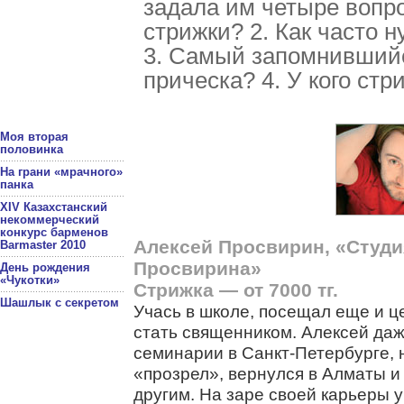
задала им четыре вопро
стрижки? 2. Как часто 
3. Самый запомнившийс
прическа? 4. У кого ст
Моя вторая
половинка
На грани «мрачного»
панка
XIV Казахстанский
некоммерческий
конкурс барменов
Алексей Просвирин, «Студи
Barmaster 2010
Просвирина»
День рождения
«Чукотки»
Стрижка — от 7000 тг.
Шашлык с секретом
Учась в школе, посещал еще и це
стать священником. Алексей даж
семинарии в Санкт-Петербурге, 
«прозрел», вернулся в Алматы и
другим. На заре своей карьеры 