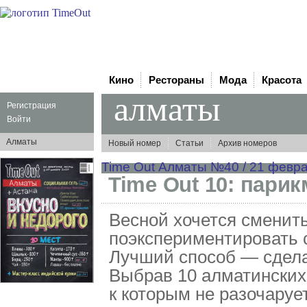
Кино
Рестораны
Мода
Красота
алматы
Регистрация
Войти
Алматы
Новый номер
Статьи
Архив номеров
Time Out Алматы №40 / 21 феврал
Time Out 10: пари
Весной хочется сменит
поэкспериментировать 
Лучший способ — сдела
Выбрав 10 алматинских
к которым не разочаруе