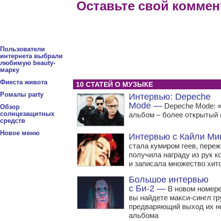
Оставьте свой коммен
Пользователи
интернета выбрали
любимую beauty-
марку
Фиеста живота
10 СТАТЕЙ О МУЗЫКЕ
Ромалы party
Интервью: Depeche
Mode —
Depeche Mode: 
Обзор
солнцезащитных
альбом – более открытый
средств
Новое меню
Интервью с Кайли Ми
стала кумиром геев, переж
получила награду из рук 
и записала множество хит
Большое интервью
с Би-2 —
В новом номере
вы найдете макси-сингл гр
предваряющий выход их н
альбома