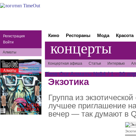
Кино
Рестораны
Мода
Красота
Регистрация
концерты
Войти
Алматы
Концертная афиша
Статьи
Интервью
Ал
Time Out Алматы №84 / 1 - 30 апр
Экзотика
Группа из экзотическо
лучшее приглашение н
вечер — так думают в Q
Экзоти