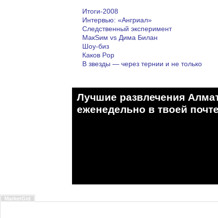
Итоги-2008
Интервью: «Ангриал»
Следственный эксперимент
MaкSим vs Дима Билан
Шоу-биз
Каков Pop
В звезды — через тернии и не только
Лучшие развлечения Алма
eженедельно в твоей почте
MarketGid