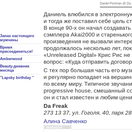
Daniel Portman @ Da
Даниель влюбился в электронную
и тогда же поставил себе цель 
В конце 90-х он начал создават
сэмплера Akai2000 и стареньког
Запах настоящего
мужчины
произведения не вызвали интере
продолжалось несколько лет, пок
Время
присоединиться!
«Unreleased Digital» Крис Рис н
Amberwood
вопрос: «Куда отправить договор
Beauty-дневник
С тех пор большая часть его му
месяца
и регулярно попадает на вершины
"Lapsky birthday "
по всему миру. Типичное звучан
progressive house, смешанный со
он и стал известен и любим цен
Da Freak
273 13 37, ул. Гоголя, 40, парк 
Алина Савченко
MarketGid