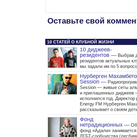
Оставьте свой коммен
10 СТАТЕЙ О КЛУБНОЙ ЖИЗНИ
10 диджеев-
резидентов —
Выбрав 
резидентов актуальных кл
мы задали им по 5 вопросо
Нурберген Махамбето
Session —
Радиопрограм
Session — живые сеты ал
и приглашенных диджеев
исполнился год. Директор
Energy FM Нурберген Мах
рассказывает о своем дет
Фонд
нетрадиционных —
Об
фонд «Адали» занимается
ЛГБТ-сообщества (лесбиян