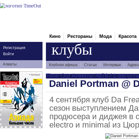
Кино
Рестораны
Мода
Красота
клубы
Регистрация
Войти
Алматы
Клубная афиша
Статьи
Интервью
Адрес
Time Out Алматы №78 / 1 августа 
Daniel Portman @ D
4 сентября клуб Da Fre
сезон выступлением Да
продюсера и диджея в с
electro и minimal из Ц