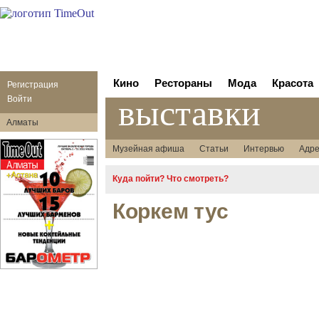
Кино
Рестораны
Мода
Красота
Регистрация
выставки
Войти
Алматы
Музейная афиша
Статьи
Интервью
Адре
Куда пойти? Что смотреть?
Коркем тус