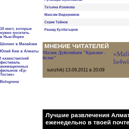
Татьяна Изюмова
Максим Видерников
Серик Тайнов
10 мест, которые
Рашид Кулбатыров
нужно посетить
в Нью-Йорке
Шопинг в Малайзии
МНЕНИЕ ЧИТАТЕЛЕЙ
Юлий Ким в Алматы
Малик Дуйсенбаев "Красное -
«Mal
белое"
I казахстанский
lu4wi
фестиваль
анимационных
sunzhik)
13.09.2011 в 20:09
фильмов «Ер-
Тостик»
Bolognese
Лучшие развлечения Алма
eженедельно в твоей почте