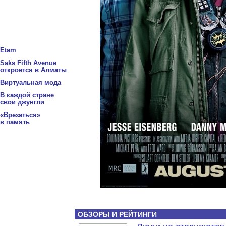
Etam
Saks Fifth Avenue
откроется в Алматы
Виртуальная мода
В каждой стране
свои джунгли
«Врезаться»
в память
ОБЗОРЫ И РЕЙТИНГИ