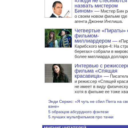
«Люди не стесняются
назвать мистером
Бином» —
Мистер Бин р
о своем новом фильме где 
агента Джонни Инглиша.
Четвертые «Пираты» 
фильмом-
миллиардером —
«Пи
Карибского моря-4: На ст
берегах» собрали в миров
более миллиарда долларо
Интервью с режиссер
фильма «Спящая
красавица» —
Писател
и режиссер «Спящей крас
не имеет в виду физическ
хотя в фильме ее тоже хва
Энди Серкис: «Я чуть не сбил Пегга на с
вэне»
5 образцов абсурдного фэнтези
5 лучших мультфильмов про тачки