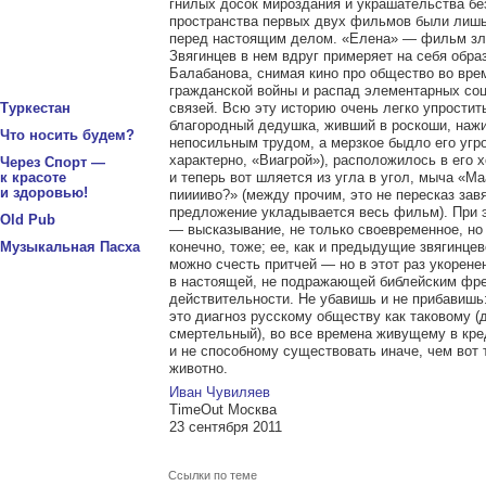
гнилых досок мироздания и украшательства б
пространства первых двух фильмов были лишь
перед настоящим делом. «Елена» — фильм зло
Звягинцев в нем вдруг примеряет на себя обра
Балабанова, снимая кино про общество во вре
гражданской войны и распад элементарных со
связей. Всю эту историю очень легко упростит
Туркестан
благородный дедушка, живший в роскоши, наж
Что носить будем?
непосильным трудом, а мерзкое быдло его угро
характерно, «Виагрой»), расположилось в его 
Через Спорт —
и теперь вот шляется из угла в угол, мыча «Ма
к красоте
и здоровью!
пииииво?» (между прочим, это не пересказ зав
предложение укладывается весь фильм). При 
Old Pub
— высказывание, не только своевременное, но
конечно, тоже; ее, как и предыдущие звягинцев
Музыкальная Пасха
можно счесть притчей — но в этот раз укорене
в настоящей, не подражающей библейским фр
действительности. Не убавишь и не прибавишь
это диагноз русскому обществу как таковому (
смертельный), во все времена живущему в кре
и не способному существовать иначе, чем вот 
животно.
Иван Чувиляев
TimeOut Москва
23 сентября 2011
Ссылки по теме