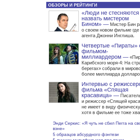
ОБЗОРЫ И РЕЙТИНГИ
«Люди не стесняются
назвать мистером
Бином» —
Мистер Бин р
о своем новом фильме где 
агента Джонни Инглиша.
Четвертые «Пираты» 
фильмом-
миллиардером —
«Пи
Карибского моря-4: На ст
берегах» собрали в миров
более миллиарда долларо
Интервью с режиссер
фильма «Спящая
красавица» —
Писател
и режиссер «Спящей крас
не имеет в виду физическ
хотя в фильме ее тоже хва
Энди Серкис: «Я чуть не сбил Пегга на с
вэне»
5 образцов абсурдного фэнтези
5 лучших мультфильмов про тачки