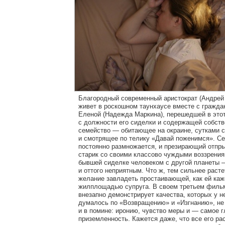
Благородный современный аристократ (Андрей
живет в роскошном таунхаусе вместе с гражда
Еленой (Надежда Маркина), перешедшей в этот
с должности его сиделки и содержащей собст
семейство — обитающее на окраине, сутками 
и смотрящее по телику «Давай поженимся». Се
постоянно размножается, и презирающий отпр
старик со своими классово чуждыми воззрени
бывшей сиделке человеком с другой планеты 
и оттого неприятным. Что ж, тем сильнее расте
желание завладеть простаивающей, как ей каж
жилплощадью супруга. В своем третьем филь
внезапно демонстрирует качества, которых у не
думалось по «Возвращению» и «Изгнанию», не
и в помине: иронию, чувство меры и — самое 
приземленность. Кажется даже, что все его р