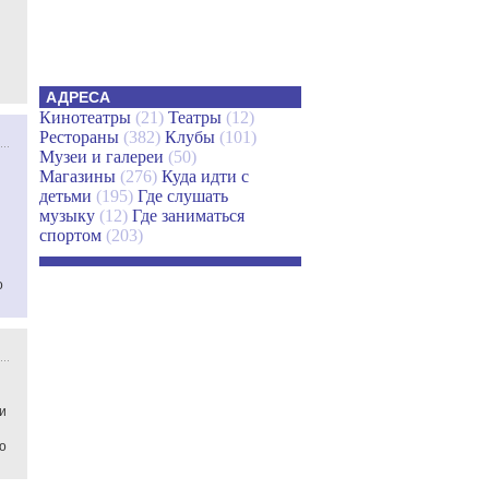
АДРЕСА
Кинотеатры
(21)
Театры
(12)
Рестораны
(382)
Клубы
(101)
Музеи и галереи
(50)
Магазины
(276)
Куда идти с
детьми
(195)
Где слушать
музыку
(12)
Где заниматься
спортом
(203)
о
и
о