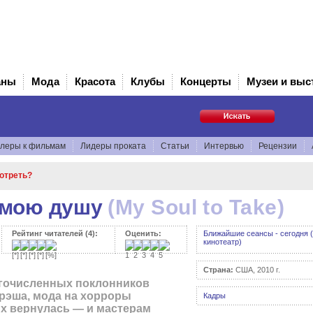
аны
Мода
Красота
Клубы
Концерты
Музеи и выс
леры к фильмам
Лидеры проката
Статьи
Интервью
Рецензии
мотреть?
 мою душу
(My Soul to Take)
Рейтинг читателей (4):
Оценить:
Ближайшие сеансы - сегодня (
кинотеатр)
Страна:
США, 2010 г.
огочисленных поклонников
рэша, мода на хорроры
Кадры
х вернулась — и мастерам