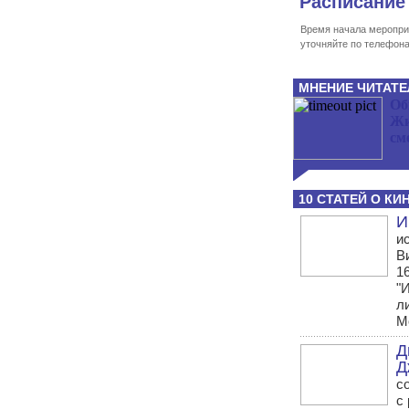
Расписание
Время начала меропри
уточняйте по телефона
МНЕНИЕ ЧИТАТЕ
Об
Жи
см
10 СТАТЕЙ О КИ
И
и
В
1
"
л
М
Д
Д
с
с