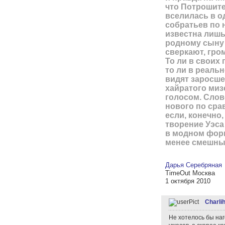
что Потрошител
вселилась в од
собратьев по 
известна лишь
родному сыну
сверкают, гром
То ли в своих
то ли в реаль
видят заросше
хайратого миз
голосом. Слов
нового по ср
если, конечно,
творение Уэса
в модном форм
менее смешны
Дарья Серебряная
TimeOut Москва
1 октября 2010
Charli
Не хотелось бы наг