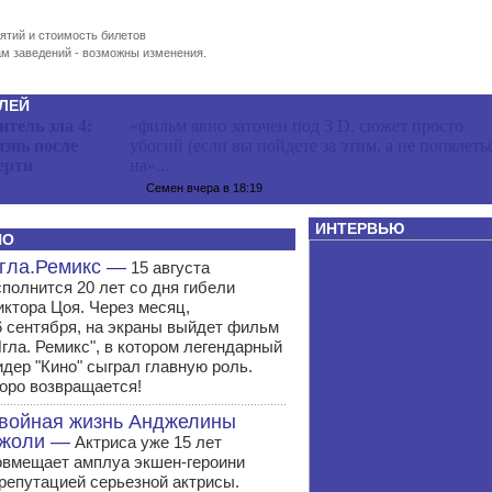
ятий и стоимость билетов
м заведений - возможны изменения.
ЛЕЙ
итель зла 4:
«фильм явно заточен под 3 D. сюжет просто
знь после
убогий (если вы пойдете за этим, а не попялеть
ерти
на»...
Семен
вчера в 18:19
ИНТЕРВЬЮ
НО
гла.Ремикс —
15 августа
сполнится 20 лет со дня гибели
иктора Цоя. Через месяц,
6 сентября, на экраны выйдет фильм
Игла. Ремикс", в котором легендарный
идер "Кино" сыграл главную роль.
оро возвращается!
войная жизнь Анджелины
жоли —
Актриса уже 15 лет
овмещает амплуа экшен-героини
 репутацией серьезной актрисы.