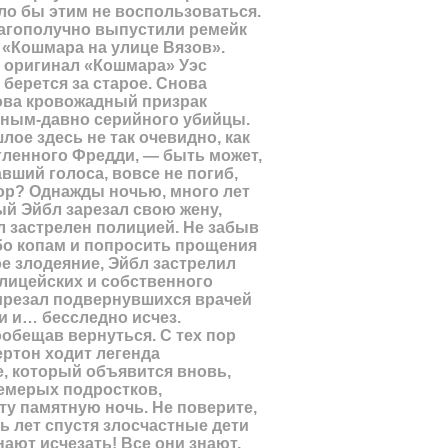
ло бы этим не воспользоваться.
агополучно выпустили ремейк
 «Кошмара на улице Вязов».
 оригинал «Кошмара» Уэс
 берется за старое. Снова
ова кровожадный призрак
вным-давно серийного убийцы.
лое здесь не так очевидно, как
гленного Фредди, — быть может,
вший голоса, вовсе не погиб,
пор? Однажды ночью, много лет
ый Эйбл зарезал свою жену,
л застрелен полицией. Не забыв
бо копам и попросить прощения
е злодеяние, Эйбл застрелил
лицейских и собственного
ирезал подвернувшихся врачей
 и… бесследно исчез.
ообещав вернуться. С тех пор
ертон ходит легенда
, который объявится вновь,
емерых подростков,
ту памятную ночь. Не поверите,
ь лет спустя злосчастные дети
нают исчезать! Все они знают,