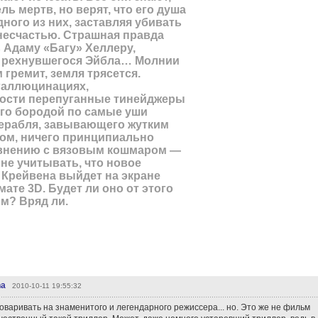
ь мертв, но верят, что его душа
ного из них, заставляя убивать
несчастью. Страшная правда
 Адаму «Багу» Хеллеру,
 рехнувшегося Эйбла… Молнии
 гремит, земля трясется.
 галлюцинациях,
ности перепуганные тинейджеры
го бородой по самые уши
ерабля, завывающего жутким
ом, ничего принципиально
авнению с вязовым кошмаром —
 не учитывать, что новое
 Крейвена выйдет на экране
ате 3D. Будет ли оно от этого
м? Вряд ли.
ha
2010-10-11 19:55:32
оваривать на знаменитого и легендарного режиссера... но. Это же не фильм