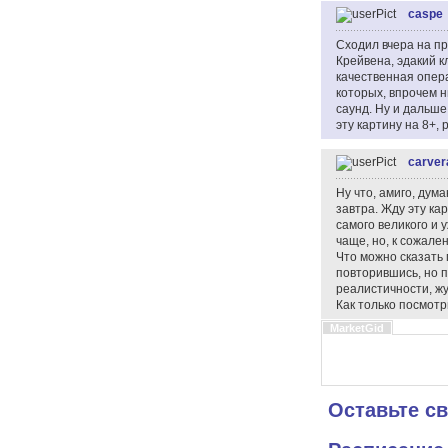
caspe
Сходил вчера на пр
Крейвена, эдакий к
качественная опер
которых, впрочем н
саунд. Ну и дальше
эту картину на 8+,
carver
Ну что, амиго, дум
завтра. Жду эту ка
самого великого и 
чаще, но, к сожален
Что можно сказать 
повторившись, но п
реалистичности, жу
Как только посмотр
MarketGid
Оставьте с