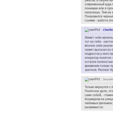
ужасов, а скорее к
современный куда б
понимаю или я прос
напугаешь Тем не м
Понравился черный
съемки - работа оп
chanle
Живет себе маленьк
тут на тебе - наст
вполне себе реализ
сюжет высосал из п
подросток у него п
оператор понятно з
остался полностью 
временем только л
зрителя. Респект К
DreamWa
Только вернулся с 
Понятное дело, что
само собой, - глав
Кошмаром на улице 
любимых фильмов уж
развивается.