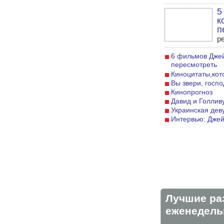
5
к
п
р
6 фильмов Джей
пересмотреть
Киноцитаты,кот
Вы звери, госпо
Кинопрогноз
Давид и Голлив
Украинская дев
Интервью: Джей
Лучшие ра
eженедельн