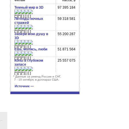
Фильм
Касса, $
Темный мир в 3D
97 395 184
Легенды ночных
59 318 581
стражей
Забери мою душу в
55 200 287
3D
Ешь, молись, люби
51 871 564
Копы в глубоком
25 557 075
запасе
*
Данные за уикенд России и СНГ,
7 - 10 октября, в долларах США.
Источник —