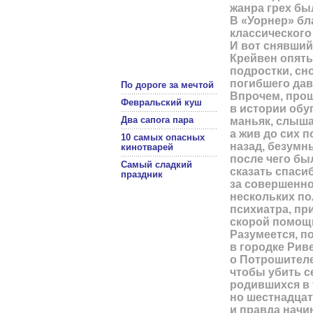
жанра грех бы
В «Уорнер» бл
классического
И вот снявший
Крейвен опять
подростки, сн
погибшего да
По дороге за мечтой
Впрочем, прош
Февральский куш
в истории обу
Два сапога пара
маньяк, слыша
а жив до сих 
10 самых опасных
назад, безумн
кинотварей
после чего бы
Самый сладкий
сказать спаси
праздник
за совершенно
нескольких по
психиатра, пр
скорой помощи
Разумеется, п
в городке Рив
о Потрошителе
чтобы убить с
родившихся в 
но шестнадцат
и правда начи