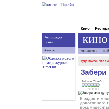
Кино
Рестор
кино
Регистрация
Войти
Алматы
Киноафиша
Трей
Куда пойти? Что с
Забери
Рейтинг TimeOut:
К радости мн
допотопного т
восьмидесяты