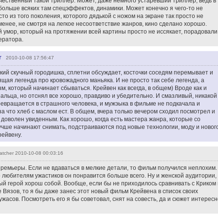
ачественный такой триллер. Может, даже немного устаревший триллер, ведь в
ольше всяких там спецэффектов, динамики. Может конечно я чего-то не
то из того поколения, которого дядькой с ножом на экране так просто не
енее, не смотря на легкое несоответствие жанров, кино сделано хорошо.
 умор, который на протяжении всей картины просто не иссякает, порадовали
ератора.
r
2010-10-08 17:56:47
ий скучный городишка, сплетни обсуждает, косточки соседям перемывает и
оящая легенда про кровожадного маньяка. И не просто так себе легенда, а
м, который начинает сбываться. Крейвен как всегда, в общем) Вроде как и
альца, но отснял все хорошо, правдиво и убедительно. И смазливый, никакой
ревращается в страшного человека, и мужэыка в фильме не подкачала и
а что хлеб с маслом ест. В общем, вчера только вечером сходил посмотрел и
доволен увиденным. Как хорошо, когда есть мастера жанра, которые со
учше начинают снимать, подстраиваются под новые технологии, моду и новог
рейвену.
tcher
2010-10-08 00:03:16
премьеры. Если не вдаваться в мелкие детали, то фильм получился неплохим.
 любителям ужастиков он понравится больше всего. Ну и женской аудитории,
ный герой хорош собой. Вообще, если бы не приходилось сравнивать с Криком 
Вязов, то я бы даже занес этот новый фильм Крейвена в список своих
асов. Посмотреть его я бы советовал, снят на совесть, да и сюжет интересн