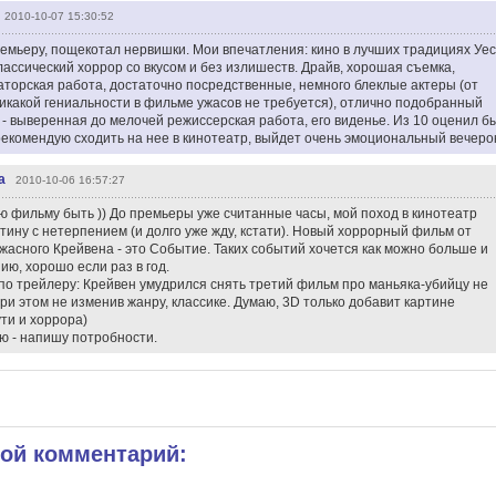
2010-10-07 15:30:52
емьеру, пощекотал нервишки. Мои впечатления: кино в лучших традициях Уе
лассический хоррор со вкусом и без излишеств. Драйв, хорошая съемка,
аторская работа, достаточно посредственные, немного блеклые актеры (от
икакой гениальности в фильме ужасов не требуется), отлично подобранный
 - выверенная до мелочей режиссерская работа, его виденье. Из 10 оценил б
 рекомендую сходить на нее в кинотеатр, выйдет очень эмоциональный вечерок
a
2010-10-06 16:57:27
аю фильму быть )) До премьеры уже считанные часы, мой поход в кинотеатр
ртину с нетерпением (и долго уже жду, кстати). Новый хоррорный фильм от
ужасного Крейвена - это Событие. Таких событий хочется как можно больше и
ию, хорошо если раз в год.
по трейлеру: Крейвен умудрился снять третий фильм про маньяка-убийцу не
ри этом не изменив жанру, классике. Думаю, 3D только добавит картине
ти и хоррора)
ю - напишу потробности.
вой комментарий: