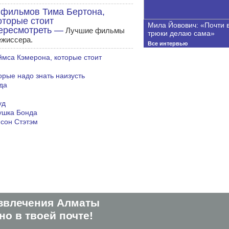
 фильмов Тима Бертона,
оторые стоит
Мила Йовович: «Почти 
ересмотреть —
Лучшие фильмы
трюки делаю сама»
ежиссера.
Все интервью
мса Кэмерона, которые стоит
орые надо знать наизусть
да
уд
ушка Бонда
сон Стэтэм
звлечения Алматы
о в твоей почте!