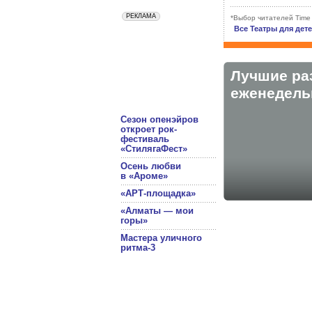
*Выбор читателей Time
Все Театры для дет
Лучшие ра
eженедельн
Сезон опенэйров
откроет рок-
фестиваль
«СтилягаФест»
Осень любви
в «Ароме»
«АРТ-площадка»
«Алматы — мои
горы»
Мастера уличного
ритма-3