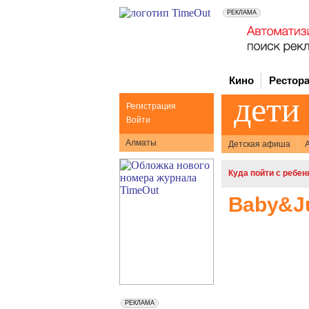
Кино
Рестор
дети
Регистрация
Войти
Алматы
Детская афиша
А
Куда пойти с ребе
Baby&J