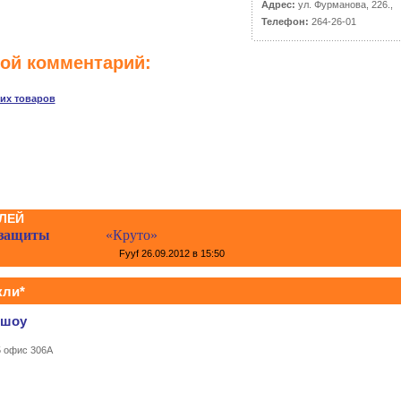
Адрес:
ул. Фурманова, 226.,
Телефон:
264-26-01
вой комментарий:
ких товаров
ЛЕЙ
 защиты
«Круто»
Fyyf
26.09.2012 в 15:50
кли*
-шоу
5 офис 306А