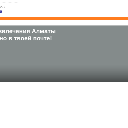
 Out
ей
звлечения Алматы
о в твоей почте!