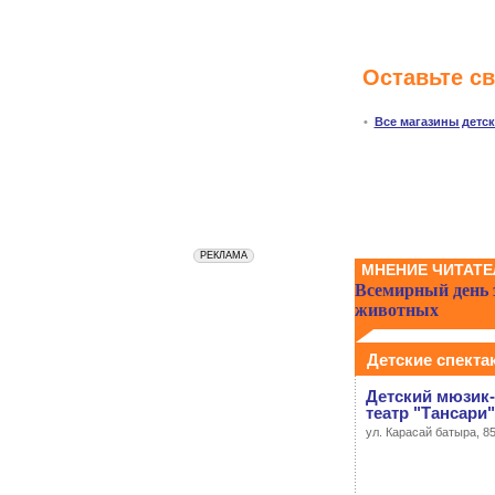
Оставьте с
•
Все магазины детс
МНЕНИЕ ЧИТАТЕ
Всемирный день
животных
Детские спекта
Детский мюзик
театр "Тансари"
ул. Карасай батыра, 8