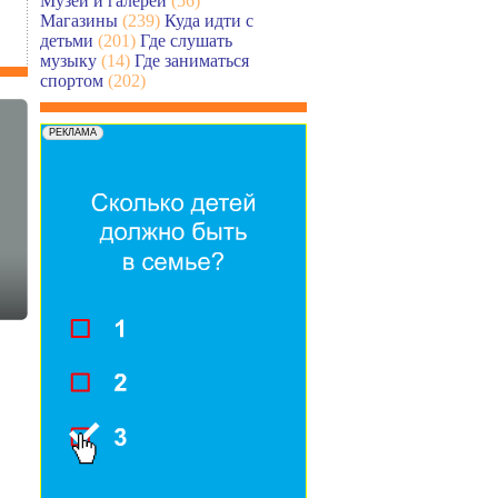
Музеи и галереи
(56)
Магазины
(239)
Куда идти с
детьми
(201)
Где слушать
музыку
(14)
Где заниматься
спортом
(202)