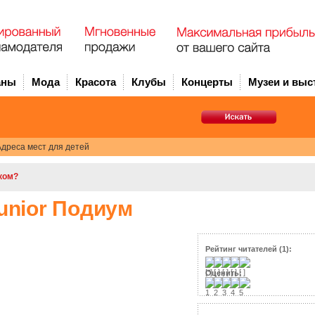
аны
Мода
Красота
Клубы
Концерты
Музеи и выс
дреса мест для детей
нком?
unior Подиум
Рейтинг читателей (1):
Оценить: