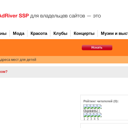
аны
Мода
Красота
Клубы
Концерты
Музеи и выс
дреса мест для детей
нком?
Рейтинг читателей (0):
Оценить: