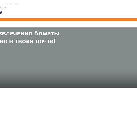
 Out
ей
звлечения Алматы
о в твоей почте!