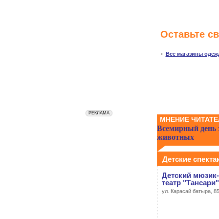
Оставьте с
•
Все магазины одеж
МНЕНИЕ ЧИТАТЕ
Всемирный день
животных
Детские спекта
Детский мюзик
театр "Тансари"
ул. Карасай батыра, 8