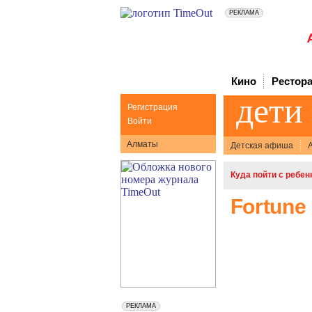
Кино
Рестор
дети
Регистрация
Войти
Алматы
Детская афиша
А
Куда пойти с ребе
Fortune