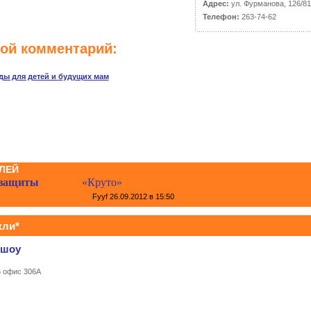
Адрес:
ул. Фурманова, 126/81
Телефон:
263-74-62
вой комментарий:
ды для детей и будущих мам
ЛЕЙ
 защиты
«Круто»
Fyyf
26.09.2012 в 15:50
кли*
-шоу
5 офис 306А