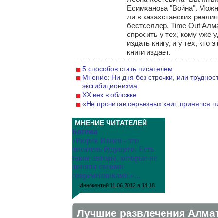
Есимханова "Война". Мож
ли в казахстанских реалия
бестселлер, Time Out Ал
спросить у тех, кому уже 
издать книгу, и у тех, кто 
книги издает.
5 способов стать писателем
Мнение: Ни дня без строчки, или труднос
эксгибиционизма
ХХ век в обложке
«Не прочитав серьезных книг, принялся п
МНЕНИЕ ЧИТАТЕЛЕЙ
Богема
«Рюрик Ивнев - это
писатель будущего. Есть
такие авторы, которые не
поняты своими
современниками.»...
Иннокентий
11.06.2012 в 14:18
Лучшие развлечения Алма