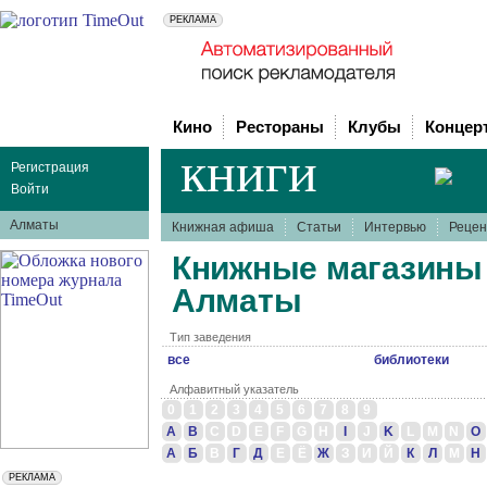
Кино
Рестораны
Клубы
Концер
книги
Регистрация
Войти
Алматы
Книжная афиша
Статьи
Интервью
Рецен
Книжные магазины 
Алматы
Тип заведения
все
библиотеки
Алфавитный указатель
0
1
2
3
4
5
6
7
8
9
A
B
C
D
E
F
G
H
I
J
K
L
M
N
O
А
Б
В
Г
Д
Е
Ё
Ж
З
И
Й
К
Л
М
Н