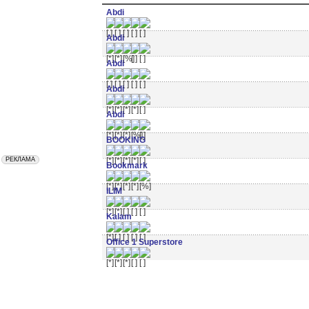
Abdi
Abdi
Abdi
Abdi
Abdi
BOOKING
Bookmark
ILIM
Kalam
Office 1 Superstore