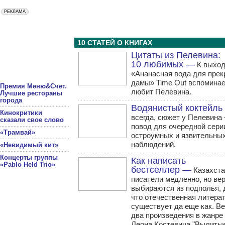
10 СТАТЕЙ О КНИГАХ
Цитаты из Пелевина:
10 любимых —
К выход
«Ананасная вода для прек
дамы» Time Out вспоминает
Премия Меню&Счет.
любит Пелевина.
Лучшие рестораны
города
Водянистый коктейль
Кинокритики
всегда, сюжет у Пелевина
сказали свое слово
повод для очередной сери
«Трамвай»
остроумных и язвительны
наблюдений.
«Невидимый кит»
Концерты группы
Как написать
«Pablo Held Trio»
бестселлер —
Казахста
писатели медленно, но ве
выбираются из подполья, 
что отечественная литера
существует да еще как. В
два произведения в жанре
Леона Костевича "Вылитые