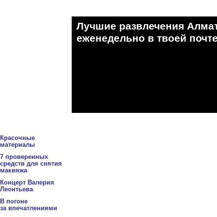
Лучшие развлечения Алма
eженедельно в твоей почте
Красочные
материалы
7 проверенных
средств для снятия
макияжа
Концерт Валерия
Леонтьева
В погоне
за впечатлениями