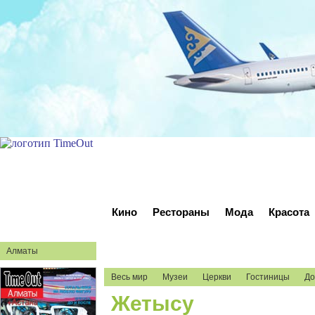
Кино
Рестораны
Мода
Красота
Регистрация
туризм
Войти
Алматы
Весь мир
Музеи
Церкви
Гостиницы
До
Жетысу