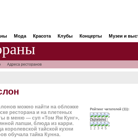
аны
Мода
Красота
Клубы
Концерты
Музеи и выс
ораны
ю
Адреса ресторанов
слон
лонов можно найти на обложке
Рейтинг читателей (11):
ске ресторана и на плетеных
ты в меню — суп «Том Ям Кунг»,
Оценить:
янной лапши, блюда из карри.
а королевской тайской кухни
ов обучала тайка Кунна.