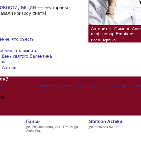
овости, акции —
Рестораны
казали кризису «нет»!
Авторитет: Симоне Ари
шеф-повар Emotions
ние: что съесть
Все интервью
оения: что выпить
в День святого Валентина
оль
 Англии
ЛЕЙ
en
«нравиться пить 2 по турецки и очень заботли
:26
Fanco
Stetson Azteka
ул. Розыбакиева, 247, ТРК Mega
ул. Казыбек би, 66.
Alma-Ata.