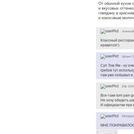
От обычной кухни 
и вкусовых оттенко
говядину в красном
и кокосовым молоч
Алексей
Классный ресторан
нравится!:)
Шланг
2
Суп Том Ям - ну оче
грибов тут использ
там уже побывал и
Elle
200
Все-таки tom yam go
Не хочу обидеть шеф
И официантки при в
РАУША
МНЕ ПОНРАВИЛОС
MarketGid