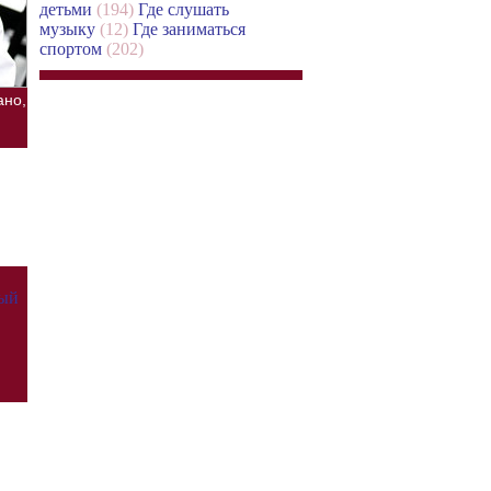
детьми
(194)
Где слушать
музыку
(12)
Где заниматься
спортом
(202)
ано,
вый