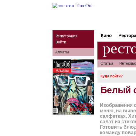
Кино
Рестор
Регистрация
рест
Войти
Алматы
Статьи
Интервь
Куда пойти?
Белый 
Изображения с
меню, на выве
салфетках. Хи
салат из стекл
Готовить блюд
команду повар