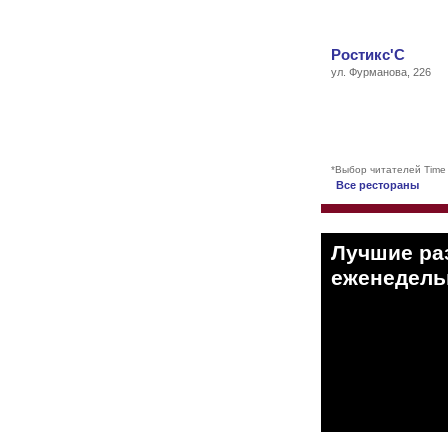
Ростикс'С
ул. Фурманова, 226
*Выбор читателей Time
Все рестораны
Лучшие ра
eженедельн