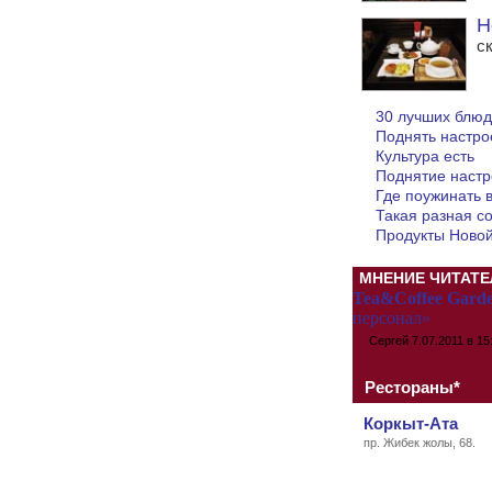
Н
с
30 лучших блюд
Поднять настрое
Культура есть
Поднятие настр
Где поужинать 
Такая разная с
Продукты Новой
МНЕНИЕ ЧИТАТЕ
Tea&Coffee Gard
персонал»
Сергей
7.07.2011 в 15
Рестораны*
Коркыт-Ата
пр. Жибек жолы, 68.