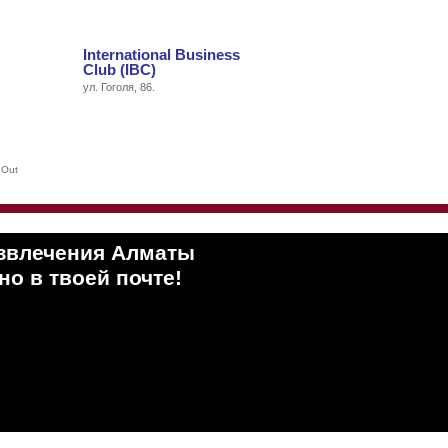
International Business
Club (IBC)
ул. Гоголя, 86.
 Out
звлечения Алматы
о в твоей почте!