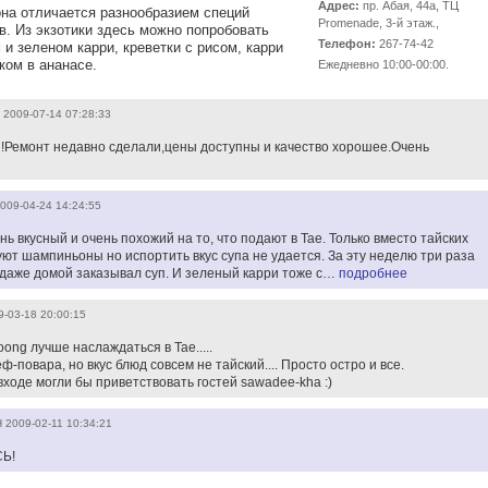
Адрес:
пр. Абая, 44а, ТЦ
она отличается разнообразием специй
Promenade, 3-й этаж.,
в. Из экзотики здесь можно попробовать
Телефон:
267-74-42
 и зеленом карри, креветки с рисом, карри
ком в ананасе.
Ежедневно 10:00-00:00.
2009-07-14 07:28:33
!Ремонт недавно сделали,цены доступны и качество хорошее.Очень
009-04-24 14:24:55
нь вкусный и очень похожий на то, что подают в Тае. Только вместо тайских
уют шампиньоны но испортить вкус супа не удается. За эту неделю три раза
 даже домой заказывал суп. И зеленый карри тоже с…
подробнее
9-03-18 20:00:15
ong лучше наслаждаться в Тае.....
-повара, но вкус блюд совсем не тайский.... Просто остро и все.
ходе могли бы приветствовать гостей sawadee-kha :)
Н
2009-02-11 10:34:21
Ь!