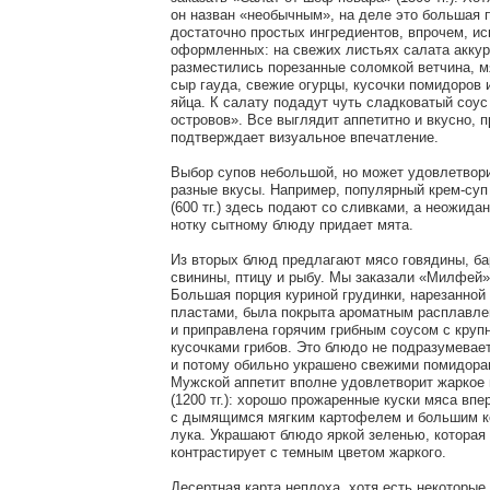
он назван «необычным», на деле это большая 
достаточно простых ингредиентов, впрочем, ис
оформленных: на свежих листьях салата аккур
разместились порезанные соломкой ветчина, м
сыр гауда, свежие огурцы, кусочки помидоров 
яйца. К салату подадут чуть сладковатый соус
островов». Все выглядит аппетитно и вкусно, 
подтверждает визуальное впечатление.
Выбор супов небольшой, но может удовлетвор
разные вкусы. Например, популярный крем-суп
(600 тг.) здесь подают со сливками, а неожид
нотку сытному блюду придает мята.
Из вторых блюд предлагают мясо говядины, ба
свинины, птицу и рыбу. Мы заказали «Милфей» (
Большая порция куриной грудинки, нарезанной
пластами, была покрыта ароматным расплавл
и приправлена горячим грибным соусом с круп
кусочками грибов. Это блюдо не подразумевает
и потому обильно украшено свежими помидора
Мужской аппетит вполне удовлетворит жаркое 
(1200 тг.): хорошо прожаренные куски мяса вп
с дымящимся мягким картофелем и большим к
лука. Украшают блюдо яркой зеленью, которая
контрастирует с темным цветом жаркого.
Десертная карта неплоха, хотя есть некоторые