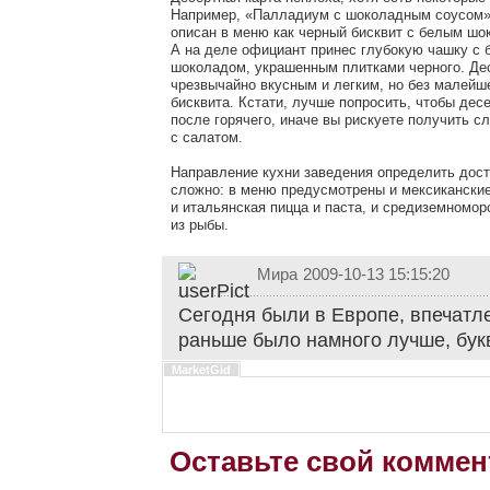
Например, «Палладиум с шоколадным соусом» (
описан в меню как черный бисквит с белым шо
А на деле официант принес глубокую чашку с
шоколадом, украшенным плитками черного. Де
чрезвычайно вкусным и легким, но без малейш
бисквита. Кстати, лучше попросить, чтобы дес
после горячего, иначе вы рискуете получить с
с салатом.
Направление кухни заведения определить дос
сложно: в меню предусмотрены и мексиканские
и итальянская пицца и паста, и средиземномо
из рыбы.
Мира
2009-10-13 15:15:20
Сегодня были в Европе, впечатл
раньше было намного лучше, бук
MarketGid
Оставьте свой коммен