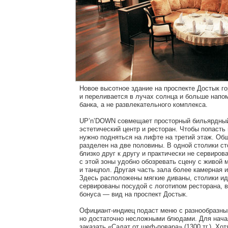
Новое высотное здание на проспекте Достык го
и переливается в лучах солнца и больше напо
банка, а не развлекательного комплекса.
UP’n’DOWN совмещает просторный бильярдный
эстетический центр и ресторан. Чтобы попасть 
нужно подняться на лифте на третий этаж. Об
разделен на две половины. В одной столики с
близко друг к другу и практически не сервиров
с этой зоны удобно обозревать сцену с живой 
и танцпол. Другая часть зала более камерная 
Здесь расположены мягкие диваны, столики и
сервированы посудой с логотипом ресторана, в
бонуса — вид на проспект Достык.
Официант-индиец подаст меню с разнообразны
но достаточно несложными блюдами. Для нач
заказать «Салат от шеф-повара» (1300 тг.). Хо