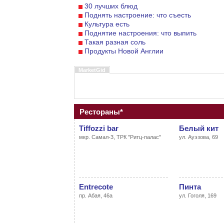
30 лучших блюд
Поднять настроение: что съесть
Культура есть
Поднятие настроения: что выпить
Такая разная соль
Продукты Новой Англии
MarketGid
Рестораны*
Tiffozzi bar
Белый кит
мкр. Самал-3, ТРК "Ритц-палас"
ул. Ауэзова, 69
Entrecote
Пинта
пр. Абая, 46а
ул. Гоголя, 169