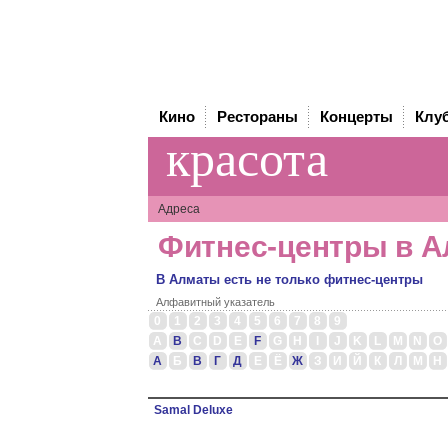
Кино
Рестораны
Концерты
Клу
красота
Адреса
Фитнес-центры в 
В Алматы есть не только фитнес-центры
Алфавитный указатель
0
1
2
3
4
5
6
7
8
9
A
B
C
D
E
F
G
H
I
J
K
L
M
N
O
А
Б
В
Г
Д
Е
Ё
Ж
З
И
Й
К
Л
М
Н
Samal Deluxe