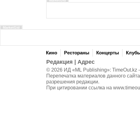
MarketGid
MarketGid
Кино
Рестораны
Концерты
Клуб
Редакция
|
Адрес
© 2026 ИД «ML Publishing»:
TimeOut.kz
—
Перепечатка материалов данного сайта
разрешения редакции.
При цитировании ссылка на
www.timeou