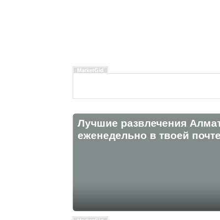
MarketGid
Лучшие развлечения Алма
eженедельно в твоей почте