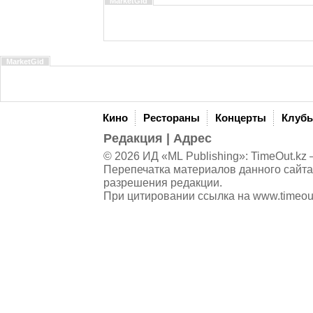
MarketGid
MarketGid
Кино
Рестораны
Концерты
Клуб
Редакция
|
Адрес
© 2026 ИД «ML Publishing»:
TimeOut.kz
—
Перепечатка материалов данного сайта
разрешения редакции.
При цитировании ссылка на
www.timeou