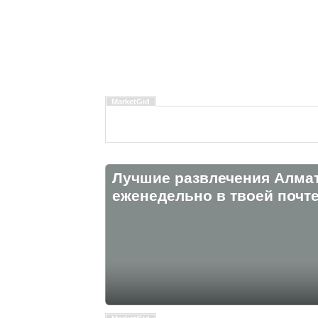
MarketGid
Лучшие развлечения Алма
eженедельно в твоей почте