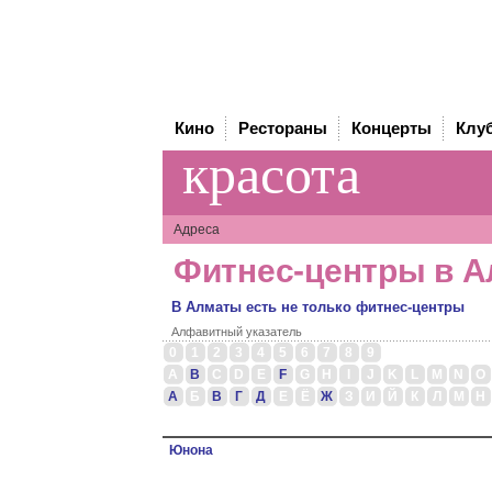
Кино
Рестораны
Концерты
Клу
красота
Адреса
Фитнес-центры в 
В Алматы есть не только фитнес-центры
Алфавитный указатель
0
1
2
3
4
5
6
7
8
9
A
B
C
D
E
F
G
H
I
J
K
L
M
N
O
А
Б
В
Г
Д
Е
Ё
Ж
З
И
Й
К
Л
М
Н
Юнона