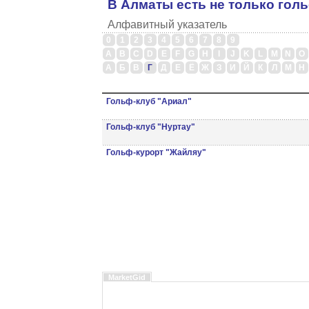
В Алматы есть не только гол
Алфавитный указатель
0
1
2
3
4
5
6
7
8
9
A
B
C
D
E
F
G
H
I
J
K
L
M
N
O
А
Б
В
Г
Д
Е
Ё
Ж
З
И
Й
К
Л
М
Н
Гольф-клуб "Ариал"
Гольф-клуб "Нуртау"
Гольф-курорт "Жайляу"
MarketGid