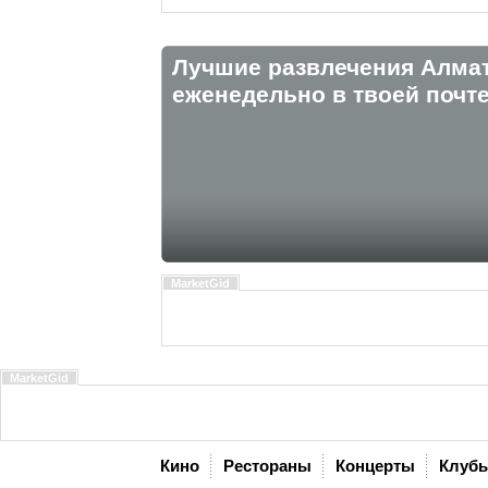
Лучшие развлечения Алма
eженедельно в твоей почте
MarketGid
MarketGid
Кино
Рестораны
Концерты
Клуб