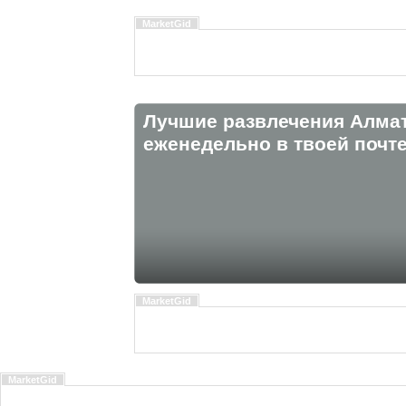
MarketGid
Лучшие развлечения Алма
eженедельно в твоей почте
MarketGid
MarketGid