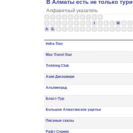
В Алматы есть не только тур
Алфавитный указатель
0
1
2
3
4
5
6
7
8
9
A
B
C
D
E
F
G
H
I
J
K
L
M
N
O
А
Б
В
Г
Д
Е
Ё
Ж
З
И
Й
К
Л
М
Н
Indra-Tour
Max Travel Star
Trekking Club
Азия Дискавери
Альпинград
Бласт-Тур
Большое Алматинское ущелье
Писаные скалы
Рафт-Сервис