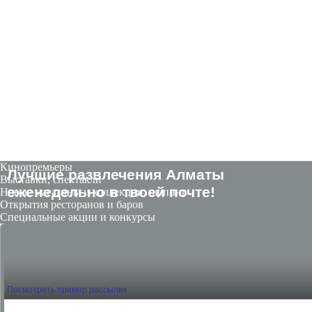
Кинопремьеры
Лучшие развлечения Алматы
Выставки, спектакли
eженедельно в твоей почте!
Новые магазины и коллекции, шопинг
Открытия ресторанов и баров
Специальные акции и конкурсы
Посмотреть пример рассылки