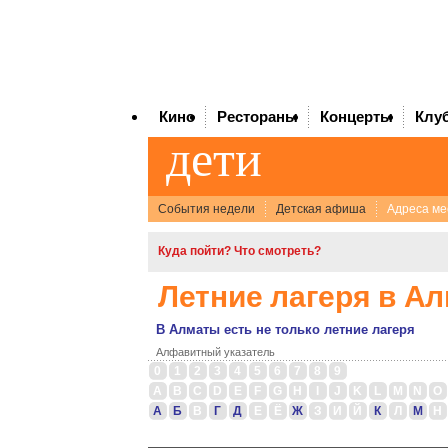
Кино
Рестораны
Концерты
Клу
дети
Cобытия недели
Детская афиша
Адреса ме
Куда пойти? Что смотреть?
Летние лагеря в А
В Алматы есть не только летние лагеря
Алфавитный указатель
0
1
2
3
4
5
6
7
8
9
A
B
C
D
E
F
G
H
I
J
K
L
M
N
O
А
Б
В
Г
Д
Е
Ё
Ж
З
И
Й
К
Л
М
Н