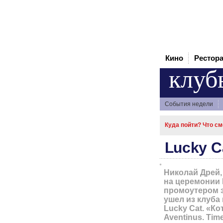
Кино
Рестор
клуб
События недели
Куда пойти? Что см
Lucky C
Николай Дрей,
на церемонии 
промоутером з
ушел из клуба
Lucky Cat. «К
Aventinus. Tim