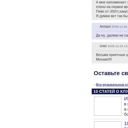
А мне напоминает э
плохо на первое вр
Пиво от-350тг,закус
Я думаю вот так бы
Armani
2008-12-26 
Да ну,..далеко не с
олег
2008-12-26 15
Весьма приятные це
Монако!!!!
Оставьте с
•
Все музыкальные к
10 СТАТЕЙ О К
И
в
а 
б
1