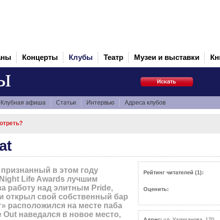
аны
Концерты
Клубы
Театр
Музеи и выставки
Кн
ы
Клубная афиша
Статьи
Интервью
Адреса клубов
отреть?
at
 признанный в этом году
Рейтинг читателей (1):
Night Life Awards лучшим
а работу над элитным Pride,
Оценить:
 и открыл свой собственный бар
от» расположился на месте паба
e Out наведался в новое место,
Адрес:
ул. Уалиханова, 170,