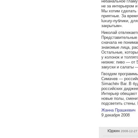
небанальное гламур
не за интерьером и
Мы хотим сделать 
приятные. За время
luxury-публики, дл
закрытым».
Николай отвлекает
Представительные 
сначала не понимаю
знакомые лица, ра
Остальные, которы
у колонок и толпят
низкие: пиво — от 5
закуски и салаты — 
Гвоздем программы
Симачев — российс
Simachёv Bar. В б
российских диджеев
Интерьер обещают 
новые полы, смени
подсветить стены.
Жанна Прашкевич
9 декабря 2008
Юджин
2008-12-27