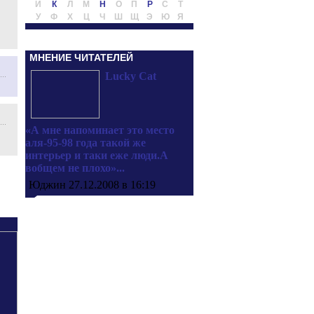
Й
К
Л
М
Н
О
П
Р
С
Т
У
Ф
Х
Ц
Ч
Ш
Щ
Э
Ю
Я
МНЕНИЕ ЧИТАТЕЛЕЙ
Lucky Cat
«А мне напоминает это место
аля-95-98 года такой же
интерьер и таки еже люди.А
вобщем не плохо»...
Юджин 27.12.2008 в 16:19