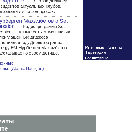
езидентов —
Выбрав диджеев-
езидентов актуальных клубов,
ы задали им по 5 вопросов.
урберген Махамбетов о Set
ession —
Радиопрограмме Set
ession — живые сеты алматинских
 приглашенных диджеев —
сполнился год. Директор радио
nergy FM Нурберген Махамбетов
Интервью: Татьяна
Тарвердян
ассказывает о своем детище.
Все интервью
ионных
ence (Atomic Hooligan)
маты
те!