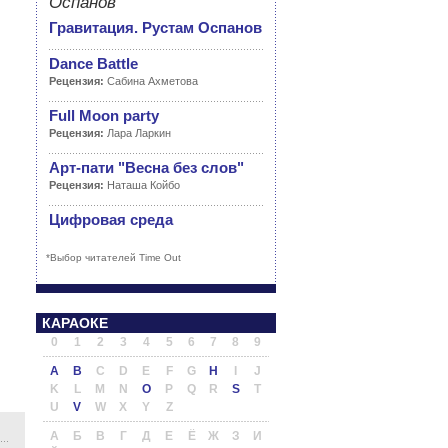
Оспанов
Гравитация. Рустам Оспанов
Dance Battle
Рецензия:
Сабина Ахметова
Full Moon party
Рецензия:
Лара Ларкин
Арт-пати "Весна без слов"
Рецензия:
Наташа Койбо
Цифровая среда
*Выбор читателей Time Out
КАРАОКЕ
0
1
2
3
4
5
6
7
8
9
A
B
C
D
E
F
G
H
I
J
K
L
M
N
O
P
Q
R
S
T
U
V
W
X
Y
Z
А
Б
В
Г
Д
Е
Ё
Ж
З
И