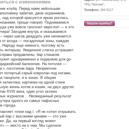
иться с изменениями.
ТРЦ "Коктем",
ник клуба. Перед нами небольшая
Телефон:
264 5217
аполовину забитая, двое охранников,
 над которой красуется яркая роспись
рноаниме, проще говоря). Поднимаемся
куда уже вовсю грохочет евро-поп — и это
ечера! Заходим внутрь и оказываемся
— через шагов двадцать уже начинается
а от входа — посадочные зоны, каждая
. Народу еще немного, поэтому есть
ь интерьер. Увиденное слегка устрашает:
справа продавлены, бар слишком
лужит одновременно и подиумом для go-
 диджейский балкончик. На потолке —
и с логотипом бара. Неприятное
т потертый серый ковролан под ногами,
на танцполе, и в зонах. В общем
эклектика: картинки на одной стене
ную жизнь котов и кошек, на двух других
ин XVIII века, один угол оклеен
евых журналов… Неожиданный результат
утера одного из самых пафосных
в города.
авляет точки над i: «Я не хотел открывать
ый бар с высокими ценами — это уже
ке. Да, на первый взгляд может
от» — место ни о чем. Мы сделали