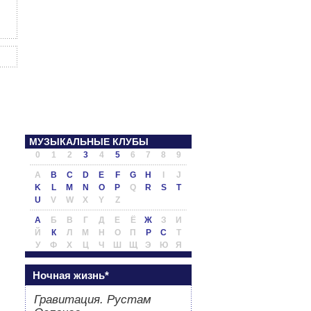
МУЗЫКАЛЬНЫЕ КЛУБЫ
0
1
2
3
4
5
6
7
8
9
A
B
C
D
E
F
G
H
I
J
K
L
M
N
O
P
Q
R
S
T
U
V
W
X
Y
Z
А
Б
В
Г
Д
Е
Ё
Ж
З
И
Й
К
Л
М
Н
О
П
Р
С
Т
У
Ф
Х
Ц
Ч
Ш
Щ
Э
Ю
Я
Ночная жизнь*
Гравитация. Рустам