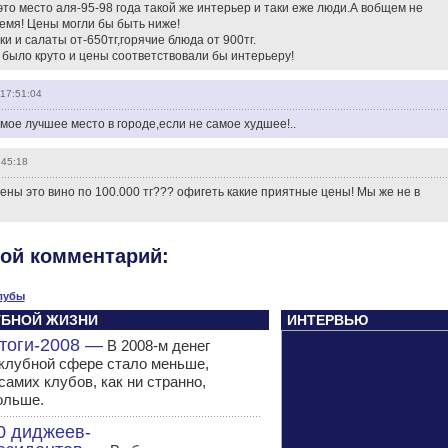
то место аля-95-98 года такой же интерьер и таки еже люди.А вобщем не
емя! Цены могли бы быть ниже!
ки и салаты от-650тг,горячие блюда от 900тг.
 было круто и цены соответствовали бы интерьеру!
17:51:04
амое лучшее место в городе,если не самое худшее!..
:45:18
ны это вино по 100.000 тг??? офигеть какие приятные цены! Мы же не в
вой комментарий:
лубы
ЛУБНОЙ ЖИЗНИ
ИНТЕРВЬЮ
тоги-2008 —
В 2008-м денег
 клубной сфере стало меньше,
самих клубов, как ни странно,
ольше.
0 диджеев-