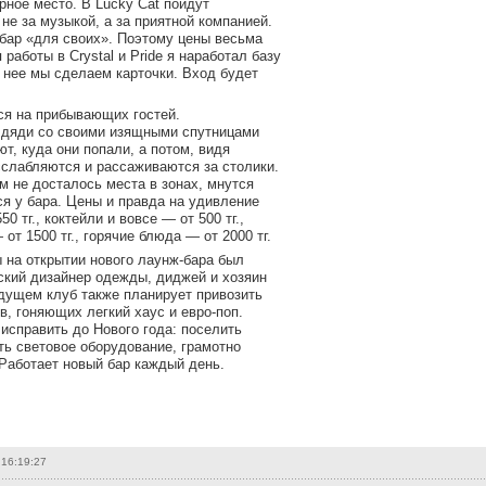
ное место. В Lucky Cat пойдут
 не за музыкой, а за приятной компанией.
бар «для своих». Поэтому цены весьма
 работы в Crystal и Pride я наработал базу
я нее мы сделаем карточки. Вход будет
ся на прибывающих гостей.
дяди со своими изящными спутницами
т, куда они попали, а потом, видя
сслабляются и рассаживаются за столики.
м не досталось места в зонах, мнутся
ся у бара. Цены и правда на удивление
50 тг., коктейли и вовсе — от 500 тг.,
от 1500 тг., горячие блюда — от 2000 тг.
 на открытии нового лаунж-бара был
кий дизайнер одежды, диджей и хозяин
удущем клуб также планирует привозить
, гоняющих легкий хаус и евро-поп.
исправить до Нового года: поселить
ть световое оборудование, грамотно
 Работает новый бар каждый день.
 16:19:27