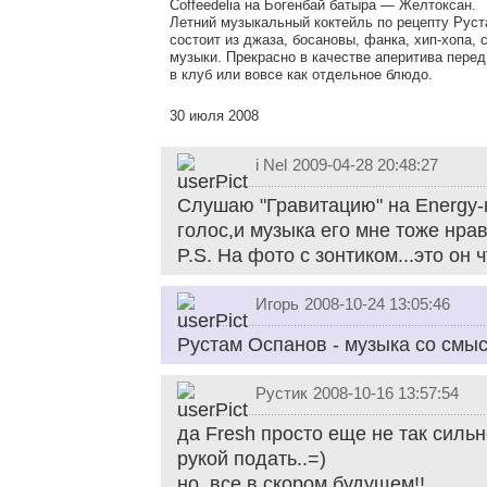
Coffeedelia на Богенбай батыра — Желтоксан.
Летний музыкальный коктейль по рецепту Рус
состоит из джаза, босановы, фанка, хип-хопа, 
музыки. Прекрасно в качестве аперитива пере
в клуб или вовсе как отдельное блюдо.
30 июля 2008
i Nel
2009-04-28 20:48:27
Слушаю "Гравитацию" на Energy-н
голос,и музыка его мне тоже нрав
P.S. На фото с зонтиком...это он
Игорь
2008-10-24 13:05:46
Рустам Оспанов - музыка со смысл
Рустик
2008-10-16 13:57:54
да Fresh просто еще не так сильн
рукой подать..=)
но, все в скором будущем!!