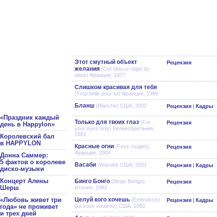
Этот смутный объект
Рецензия
желания
(Cet obscur objet du
désir) Франция, 1977
Слишком красивая для тебя
(Trop belle pour toi) Франция, 1989
Бланш
(Blanche) США, 2002
Рецензия
|
Кадры
«Праздник каждый
Только для твоих глаз
(For
Рецензия
день в Happylon»
your eyes only) Великобритания,
1981
Королевский бал
в HAPPYLON
Красные огни
(Feux rouges)
Рецензия
Франция, 2004
Донна Саммер:
5 фактов о королеве
Васаби
(Wasabi) США, 2001
Рецензия
|
Кадры
диско-музыки
Концерт Алены
Бинго Бонго
(Bingo Bongo)
Рецензия
Шерш
Италия, 1982
«Любовь живет три
Целуй кого хочешь
(Embrassez
Рецензия
|
Кадры
года» не проживет
qui vous voudrez) США, 2002
и трех дней