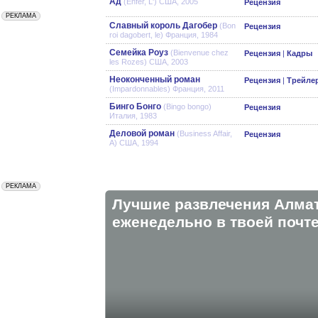
Ад
(Enfer, L') США, 2005
Рецензия
Славный король Дагобер
(Bon
Рецензия
roi dagobert, le) Франция, 1984
Семейка Роуз
(Bienvenue chez
Рецензия
|
Кадры
les Rozes) США, 2003
Неоконченный роман
Рецензия
|
Трейле
(Impardonnables) Франция, 2011
Бинго Бонго
(Bingo bongo)
Рецензия
Италия, 1983
Деловой роман
(Business Affair,
Рецензия
A) США, 1994
Лучшие развлечения Алма
eженедельно в твоей почте