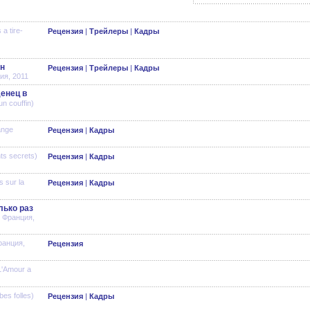
a tire-
Рецензия
|
Трейлеры
|
Кадры
н
Рецензия
|
Трейлеры
|
Кадры
ия, 2011
енец в
n couffin)
ange
Рецензия
|
Кадры
ts secrets)
Рецензия
|
Кадры
s sur la
Рецензия
|
Кадры
лько раз
.) Франция,
ранция,
Рецензия
L'Amour a
bes folles)
Рецензия
|
Кадры