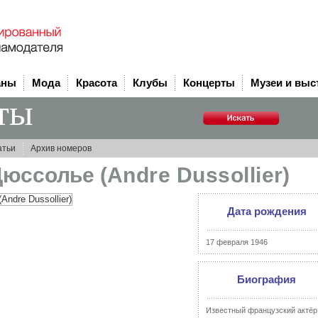
аны
Мода
Красота
Клубы
Концерты
Музеи и выс
ты
атьи
Архив номеров
Дюссолье
(Andre Dussollier)
Дата рождения
17 февраля 1946
Биография
Известный французский актёр