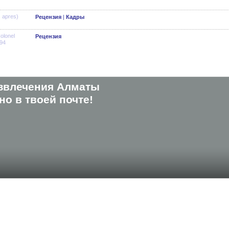
 apres)
Рецензия
|
Кадры
olonel
Рецензия
994
звлечения Алматы
о в твоей почте!