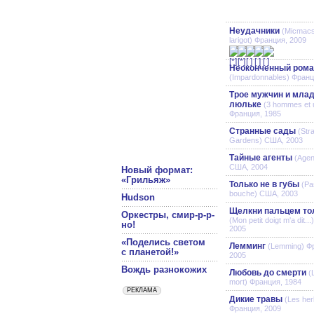
Неудачники
(Micmacs 
larigot) Франция, 2009
Неоконченный рома
(Impardonnables) Франц
Трое мужчин и млад
люльке
(3 hommes et u
Франция, 1985
Странные сады
(Str
Gardens) США, 2003
Тайные агенты
(Agen
США, 2004
Новый формат:
«Грильяж»
Только не в губы
(Pa
bouche) США, 2003
Hudson
Щелкни пальцем то
Оркестры, смир-р-р-
(Mon petit doigt m'a dit..
но!
2005
«Поделись светом
Лемминг
(Lemming) Ф
с планетой!»
2005
Вождь разнокожих
Любовь до смерти
(
mort) Франция, 1984
Дикие травы
(Les her
Франция, 2009