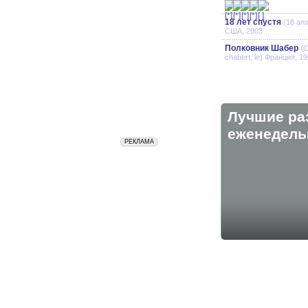
18 лет спустя
(18 ans
США, 2003
Полковник Шабер
(C
chabert, le) Франция, 1
Лучшие ра
eженедельн