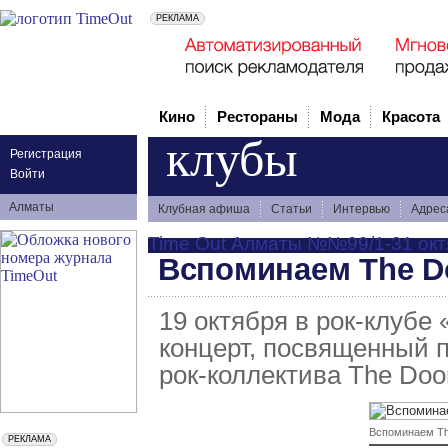
Кино
Рестораны
Мода
Красота
клубы
Регистрация
Войти
Алматы
Клубная афиша
Статьи
Интервью
Адрес
Time Out Алматы №№99/1-31 октяб
Вспоминаем The D
19 октября в рок-клубе
концерт, посвященный 
рок-коллектива The Doo
Вспоминаем Th