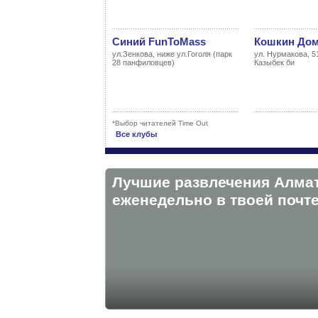
Синий FunToMass
Кошкин До
ул.Зенкова, ниже ул.Гоголя (парк
ул. Нурмакова, 51
28 панфиловцев)
Казыбек би
*Выбор читателей Time Out
Все клубы
Лучшие развлечения Алма
eженедельно в твоей почте