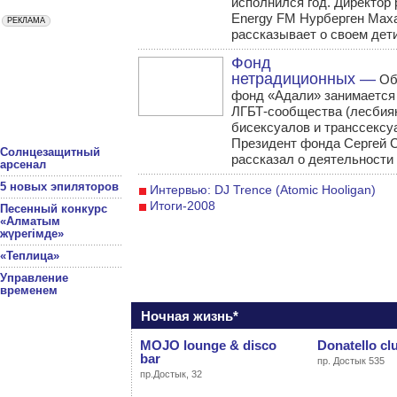
исполнился год. Директор
Energy FM Нурберген Мах
рассказывает о своем дет
Фонд
нетрадиционных —
Об
фонд «Адали» занимается
ЛГБТ-сообщества (лесбиян
бисексуалов и транссексу
Президент фонда Сергей 
Солнцезащитный
рассказал о деятельности
арсенал
5 новых эпиляторов
Интервью: DJ Trence (Atomic Hooligan)
Итоги-2008
Песенный конкурс
«Алматым
жүрегімде»
«Теплица»
Управление
временем
Ночная жизнь*
MOJO lounge & disco
Donatello cl
bar
пр. Достык 535
пр.Достык, 32