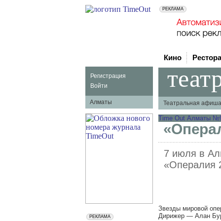
Кино
Рестор
теат
Регистрация
Войти
Алматы
Театральная афиш
Time Out Алматы №96
«Опера
7 июля в Ал
«Опералия 
Звезды мировой опе
Дирижер — Алан Бу