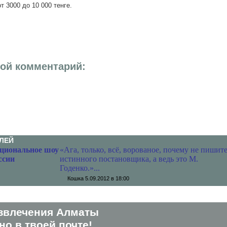
т 3000 до 10 000 тенге.
вой комментарий:
ЛЕЙ
циональное шоу
«Ага, только, всё, ворованое, почему не пишит
ссии
истинного постановщика, а ведь это М.
Годенко.»...
Кошка
5.09.2012 в 18:00
звлечения Алматы
о в твоей почте!