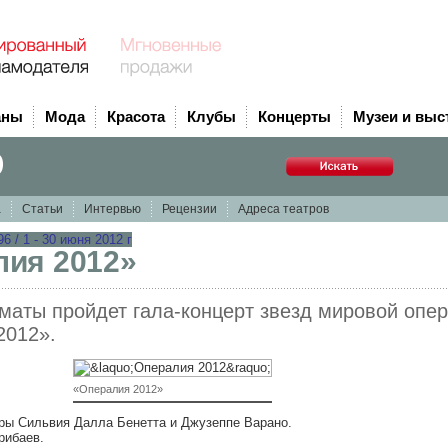
аны
Мода
Красота
Клубы
Концерты
Музеи и выс
р
а
Статьи
Интервью
Рецензии
Адреса театров
 / 1 - 30 июня 2012 г
лия 2012»
маты пройдет гала-концерт звезд мировой опе
2012».
«Опералия 2012»
ры Сильвия Далла Бенетта и Джузеппе Варано.
рибаев.