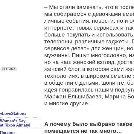
– Мы стали замечать, что в посл
мы собираемся с девочками вмес
личные события, новости, но и о
интернете, новых сервисах и т
больше покупать и использоват
телефоны, различные гаджеты. 
сервисов делать для женщин, но
мужчины. Пишут многословно, на
но на наш женский взгляд, дост
женский блог, в котором сами ж
технологиях, в широком смысле э
в общении с детьми, шопинге, бо
идея понравилась нашим подруга
Маржан Ельшибаева, Марина Бо
и многие другие.
«LoveStation»
Women’s Day
А почему было выбрано такое 
at Rixos Almaty!
помещается не так много…
Прыжок