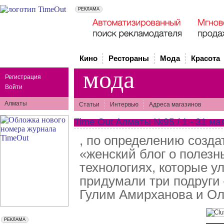
Кино
Рестораны
Мода
Красота
мода
Регистрация
Войти
Алматы
Статьи
Интервью
Адреса магазинов
Time Out Алматы №95 / 1 - 31 мая
, по определению созда
«женский блог о полезн
технологиях, которые у
придумали три подруги
Гулим Амирханова и Ол