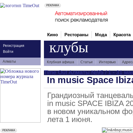
Кино
Рестораны
Мода
Красота
клубы
Регистрация
Войти
Алматы
Клубная афиша
Статьи
Интервью
Адрес
Time Out Алматы №95 / 1 - 31 мая
In music Space Ibiz
Грандиозный танцевал
in music SPACE IBIZA 20
в новом уникальном фо
лета 1 июня.