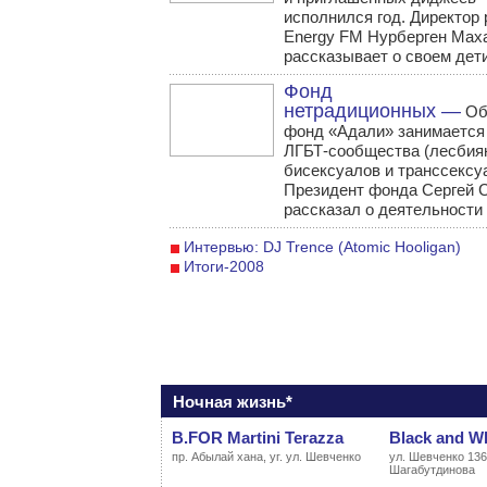
исполнился год. Директор
Energy FM Нурберген Мах
рассказывает о своем дет
Фонд
нетрадиционных —
Об
фонд «Адали» занимается
ЛГБТ-сообщества (лесбиян
бисексуалов и транссексу
Президент фонда Сергей 
рассказал о деятельности
Интервью: DJ Trence (Atomic Hooligan)
Итоги-2008
Ночная жизнь*
B.FOR Martini Terazza
Black and W
пр. Абылай хана, уг. ул. Шевченко
ул. Шевченко 136,
Шагабутдинова