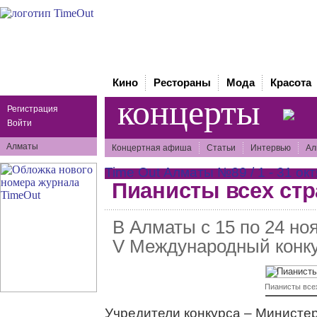
Кино
Рестораны
Мода
Красота
концерты
Регистрация
Войти
Алматы
Концертная афиша
Статьи
Интервью
Ал
Time Out Алматы №89 / 1 - 31 окт
Пианисты всех стр
В Алматы с 15 по 24 но
V Международный конку
Пианисты все
Учредители конкурса – Министер