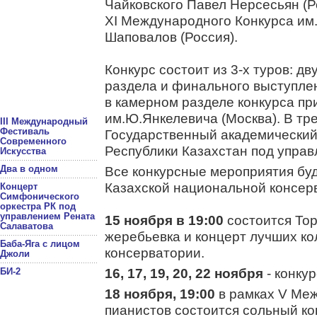
Чайковского Павел Нерсесьян (Р
XI Международного Конкурса им.
Шаповалов (Россия).
Конкурс состоит из 3-х туров: д
раздела и финального выступлен
в камерном разделе конкурса пр
им.Ю.Янкелевича (Москва). В тре
III Международный
Фестиваль
Государственный академический
Современного
Республики Казахстан под управ
Искусства
Два в одном
Все конкурсные мероприятия бу
Казахской национальной консер
Концерт
Симфонического
оркестра РК под
управлением Рената
15 ноября в 19:00
состоится Тор
Салаватова
жеребьевка и концерт лучших ко
Баба-Яга с лицом
консерватории.
Джоли
16, 17, 19, 20, 22 ноября
- конку
БИ-2
18 ноября, 19:00
в рамках V Меж
пианистов состоится сольный к