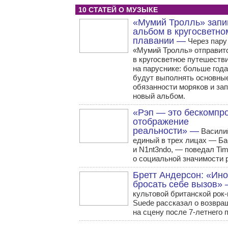
10 СТАТЕЙ О МУЗЫКЕ
«Мумий Тролль» запи
альбом в кругосветно
плавании —
Через пару
«Мумий Тролль» отправит
в кругосветное путешеств
на паруснике: больше год
будут выполнять основны
обязанности моряков и за
новый альбом.
«Рэп — это бескомпр
отображение
реальности» —
Василий
единый в трех лицах — Ба
и N1nt3ndo, — поведал Tim
о социальной значимости 
Бретт Андерсон: «Ино
бросать себе вызов»
культовой британской рок
Suede рассказал о возвра
на сцену после 7-летнего 