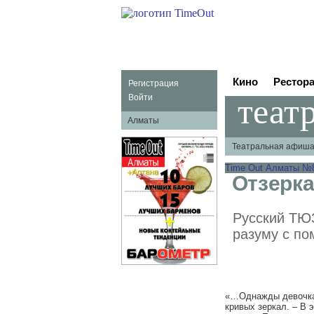
Кино
Рестор
Регистрация
теат
Войти
Алматы
Театральная афиш
Time Out Алматы №86
Отзерка
Русский ТЮЗ
разуму с по
«…Однажды девочка 
кривых зеркал. – В 