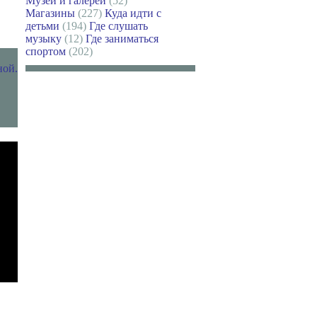
Музеи и галереи
(52)
Магазины
(227)
Куда идти с
детьми
(194)
Где слушать
музыку
(12)
Где заниматься
спортом
(202)
ной.