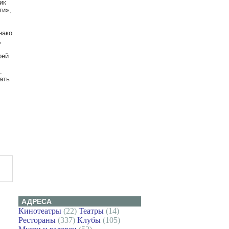
ик
ти»,
нако
,
рей
.
ать
АДРЕСА
Кинотеатры
(22)
Театры
(14)
Рестораны
(337)
Клубы
(105)