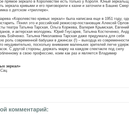
ое прямое зеркало в Королевстве есть только у Короля. Юный зеркальщ
ть зеркала кривыми и его приговорили к казни и заточили в Башню Смер
ммка о детском «триллере».
арева «Королевство кривых зеркал» была написана еще в 1951 году, од
остарить. Понял это и российский режиссер-постановщик Алексей Орлов
ты театра Татьяна Тарская, Ольга Коржева, Валерия Крымская, Евгений
данов, и актерская молодежь: Юрий Гнусарев, Татьяна Костюченко, Анд
овь Бойченко. Татьяна Николаевна Тарская даже придумала для себя
ю роль современной бабушки в джинсах (!) – выходца из современности
то неудивительно, поскольку внимание маленьких зрителей легче удерж
сок. С другой стороны, держать марку на каждом спектакле под силу
любленному в свою профессию, коим как раз и является Владимир
ых зеркал»
 Сац.
вой комментарий: