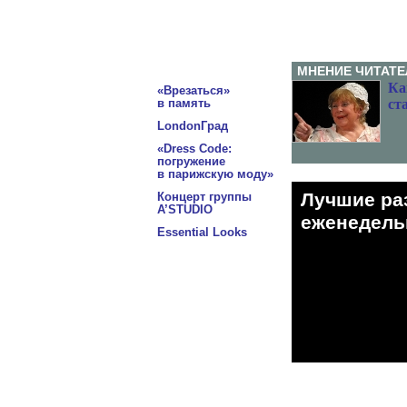
МНЕНИЕ ЧИТАТЕ
Ка
«Врезаться»
в память
ст
LondonГрад
«Dress Code:
погружение
в парижскую моду»
Лучшие ра
Концерт группы
A’STUDIO
eженедельн
Essential Looks