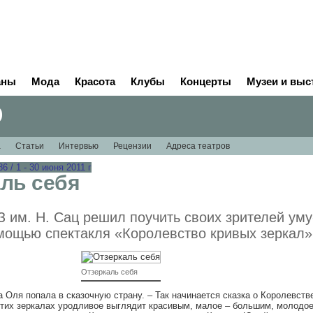
аны
Мода
Красота
Клубы
Концерты
Музеи и выс
р
а
Статьи
Интервью
Рецензии
Адреса театров
 / 1 - 30 июня 2011 г
ль себя
 им. Н. Сац решил поучить своих зрителей уму
мощью спектакля «Королевство кривых зеркал»
Отзеркаль себя
Оля попала в сказочную страну. – Так начинается сказка о Королевств
этих зеркалах уродливое выглядит красивым, малое – большим, молодое