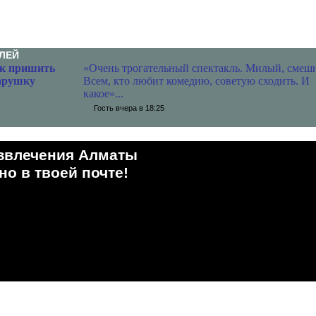
ЛЕЙ
к пришить
«Очень трогательный спектакль. Милый, смеш
арушку
Всем, кто любит комедию, советую сходить. И
какое»...
Гость
вчера в 18:25
звлечения Алматы
о в твоей почте!