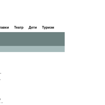
тавки
Театр
Дети
Туризм
-
.
е
 –