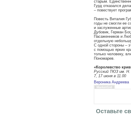
старым. Единственн
Гурд отказался дела
– повествует програ
Повесть Виталия Губ
годы не смогли ее с
и заслуженные артис
Дубовик, Герман Бог
Пасаженников и Люб
отдельную небольшу
С одной стороны – э
с помощью ярких кра
только человеку, в
Пономарев.
«Королевство крив
Русский ТЮЗ им. Н.
7, 17 июня в 11.00
Вероника Андреева
MarketGid
Оставьте с